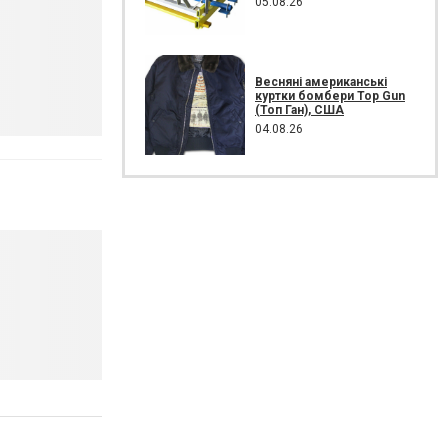
05.08.26
Весняні американські
куртки бомбери Top Gun
(Топ Ган), США
04.08.26