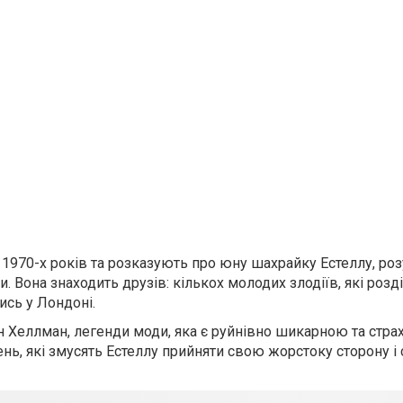
 1970-х років та розказують про юну шахрайку Естеллу, роз
ди. Вона знаходить друзів: кількох молодих злодіїв, які роз
ись у Лондоні.
н Хеллман, легенди моди, яка є руйнівно шикарною та стра
ень, які змусять Естеллу прийняти свою жорстоку сторону і 