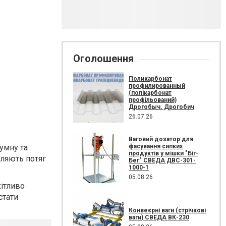
Оголошення
Поликарбонат
профилированный
(полікарбонат
профільований)
Дрогобыч. Дрогобич
26.07.26
Ваговий дозатор для
фасування сипких
умну та
продуктів у мішки "Біг-
діляють потяг
Бег" СВЕДА ДВС-301-
1000-1
05.08.26
хітливо
стати
Конвеєрні ваги (стрічкові
ваги) СВЕДА ВК-230