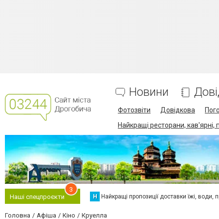
Новини
Дові
Фотозвіти
Довідкова
Пог
Найкращі ресторани, кав'ярні, 
3
Н
Найкращі пропозиції доставки їжі, води, про
Наші спецпроєкти
Головна
Афіша
Кіно
Круелла