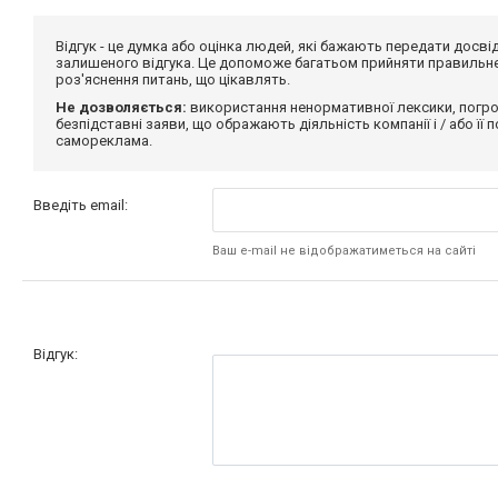
Відгук - це думка або оцінка людей, які бажають передати дос
залишеного відгука. Це допоможе багатьом прийняти правильне 
роз'яснення питань, що цікавлять.
Не дозволяється:
використання ненормативної лексики, погро
безпідставні заяви, що ображають діяльність компанії і / або її
самореклама.
Введіть email:
Ваш e-mail не відображатиметься на сайті
Відгук: