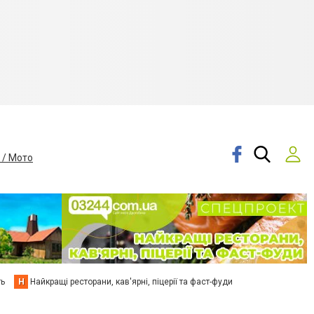
 / Мото
ть
Н
Найкращі ресторани, кав'ярні, піцерії та фаст-фуди