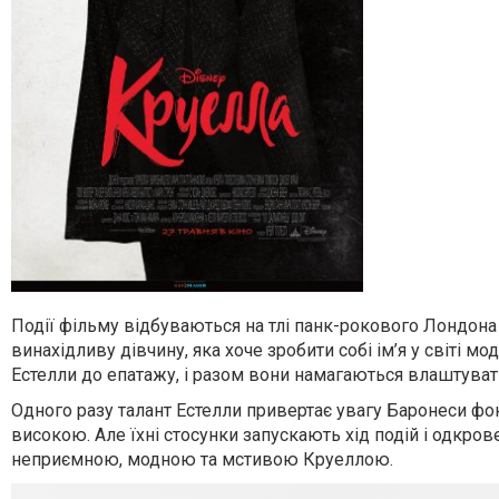
Події фільму відбуваються на тлі панк-рокового Лондона
винахідливу дівчину, яка хоче зробити собі ім’я у світі мо
Естелли до епатажу, і разом вони намагаються влаштуват
Одного разу талант Естелли привертає увагу Баронеси фо
високою. Але їхні стосунки запускають хід подій і одкров
неприємною, модною та мстивою Круеллою.