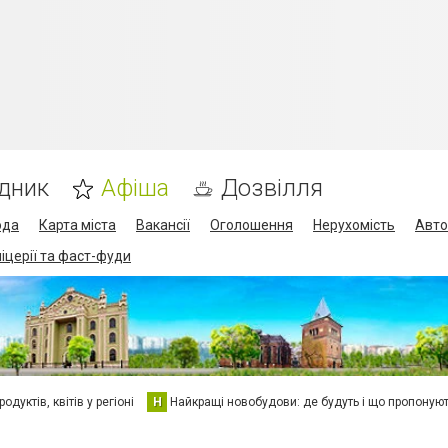
дник
Афіша
Дозвілля
ода
Карта міста
Вакансії
Оголошення
Нерухомість
Авто
піцерії та фаст-фуди
дуктів, квітів у регіоні
Н
Найкращі новобудови: де будуть і що пропоную