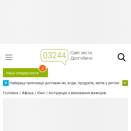
3
Наші спецпроєкти
Н
Найкращі пропозиції доставки їжі, води, продуктів, квітів у регіоні
Н
Н
Головна
Афіша
Кіно
Інструкція з виховання мажорів