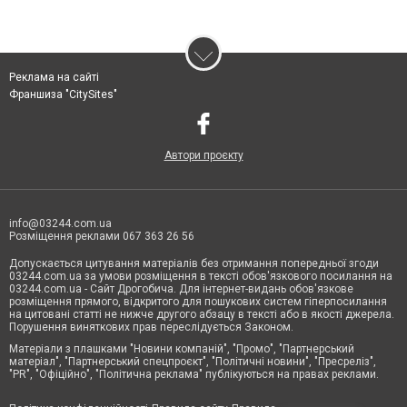
Реклама на сайті
Франшиза "CitySites"
Автори проєкту
info@03244.com.ua
Розміщення реклами 067 363 26 56
Допускається цитування матеріалів без отримання попередньої згоди
03244.com.ua за умови розміщення в тексті обов'язкового посилання на
03244.com.ua - Сайт Дрогобича. Для інтернет-видань обов'язкове
розміщення прямого, відкритого для пошукових систем гіперпосилання
на цитовані статті не нижче другого абзацу в тексті або в якості джерела.
Порушення виняткових прав переслідується Законом.
Матеріали з плашками "Новини компаній", "Промо", "Партнерський
матеріал", "Партнерський спецпроєкт", "Політичні новини", "Пресреліз",
"PR", "Офіційно", "Політична реклама" публікуються на правах реклами.