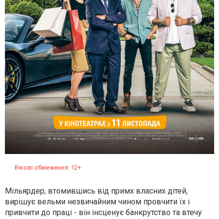
Вікові обмеження: 12+
Мільярдер, втомившись від примх власних дітей,
вирішує вельми незвичайним чином провчити їх і
привчити до праці - він інсценує банкрутство та втечу