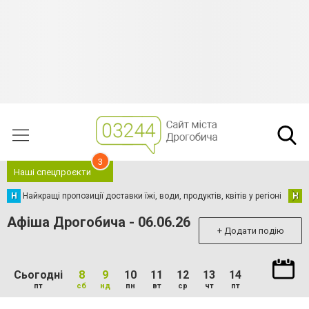
3
Наші спецпроєкти
Н
Найкращі пропозиції доставки їжі, води, продуктів, квітів у регіоні
Н
Н
Афіша Дрогобича - 06.06.26
+ Додати подію
Сьогодні
8
9
10
11
12
13
14
пт
сб
нд
пн
вт
ср
чт
пт