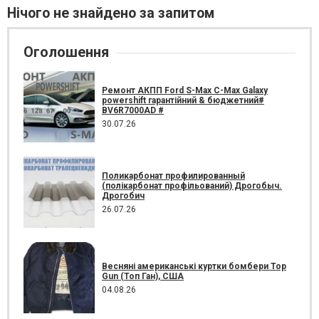
Нічого не знайдено за запитом
Оголошення
Ремонт АКПП Ford S-Max C-Max Galaxy
powershift гарантійний & бюджетний#
BV6R7000AD #
30.07.26
Поликарбонат профилированный
(полікарбонат профільований) Дрогобыч.
Дрогобич
26.07.26
Весняні американські куртки бомбери Top
Gun (Топ Ган), США
04.08.26