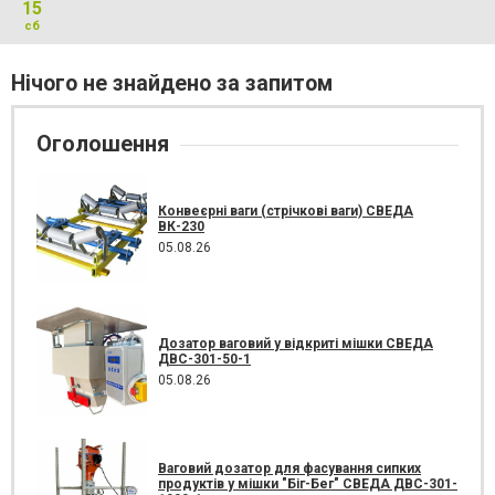
15
сб
Нічого не знайдено за запитом
Оголошення
Конвеєрні ваги (стрічкові ваги) СВЕДА
ВК-230
05.08.26
Дозатор ваговий у відкриті мішки СВЕДА
ДВС-301-50-1
05.08.26
Ваговий дозатор для фасування сипких
продуктів у мішки "Біг-Бег" СВЕДА ДВС-301-