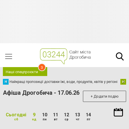
3
Наші спецпроєкти
Н
Найкращі пропозиції доставки їжі, води, продуктів, квітів у регіоні
Н
Н
Афіша Дрогобича - 17.06.26
+ Додати подію
Сьогодні
9
10
11
12
13
14
сб
нд
пн
вт
ср
чт
пт