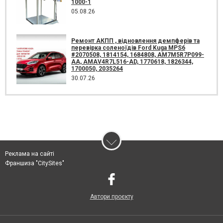
1000-1
05.08.26
Ремонт АКПП , відновлення демпферів та
перевірка соленоїдів Ford Kuga MPS6
#2070508, 1814154, 1684808, AM7M5R7P099-
AA, AMAV4R7L516-AD, 1770618, 1826344,
1700050, 2035264
30.07.26
Реклама на сайті
Франшиза "CitySites"
Автори проєкту