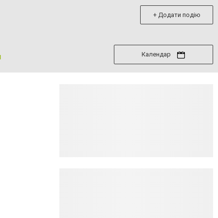
+ Додати подію
Календар
я