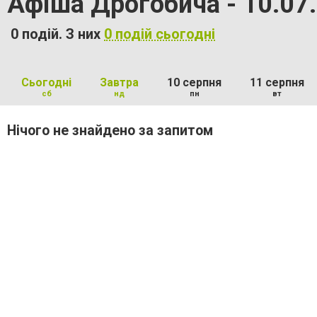
Афіша Дрогобича - 10.07
0 подій. З них
0 подій сьогодні
Сьогодні
Завтра
10 серпня
11 серпня
сб
нд
пн
вт
Нічого не знайдено за запитом