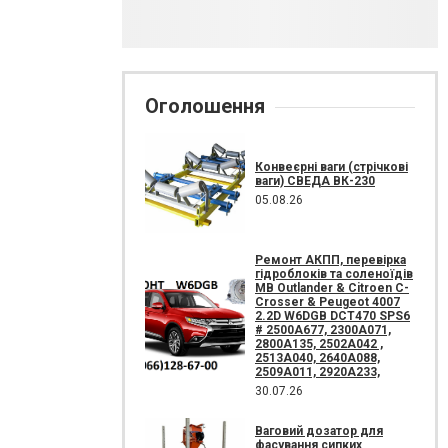
Оголошення
Конвеєрні ваги (стрічкові
ваги) СВЕДА ВК-230
05.08.26
Ремонт АКПП, перевірка
гідроблоків та соленоїдів
MB Outlander & Citroen C-
Crosser & Peugeot 4007
2.2D W6DGB DCT470 SPS6
# 2500A677, 2300A071,
2800A135, 2502A042 ,
2513A040, 2640A088,
2509A011, 2920A233,
30.07.26
Ваговий дозатор для
фасування сипких