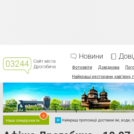
Новини
Дові
Фотозвіти
Довідкова
Пог
Найкращі ресторани, кав'ярні, 
3
Н
Найкращі пропозиції доставки їжі, води, про
Наші спецпроєкти