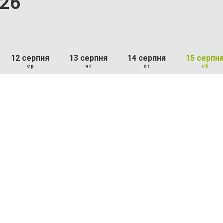
.26
12 серпня
13 серпня
14 серпня
15 серпн
ср
чт
пт
сб