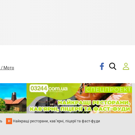
 / Мото
ть
Н
Найкращі ресторани, кав'ярні, піцерії та фаст-фуди