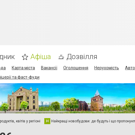
дник
Афіша
Дозвілля
ода
Карта міста
Вакансії
Оголошення
Нерухомість
Авто
піцерії та фаст-фуди
дуктів, квітів у регіоні
Н
Найкращі новобудови: де будуть і що пропоную