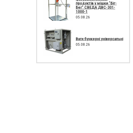
продуктів у мішки "Біг-
Бег" СВЕДА ДВС-301-
1000-1
05.08.26
Ваги бункерні універсальні
05.08.26