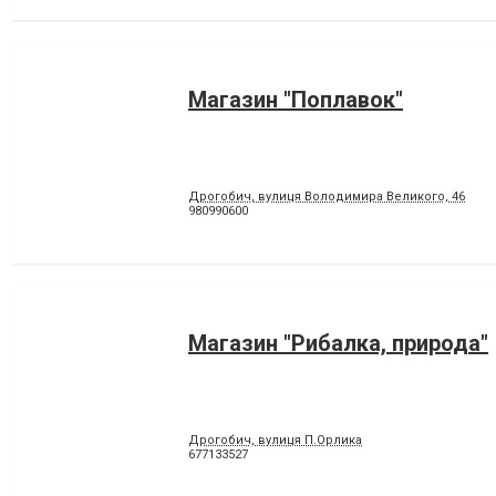
Магазин "Поплавок"
Дрогобич, вулиця Володимира Великого, 46
980990600
Магазин "Рибалка, природа"
Дрогобич, вулиця П.Орлика
677133527