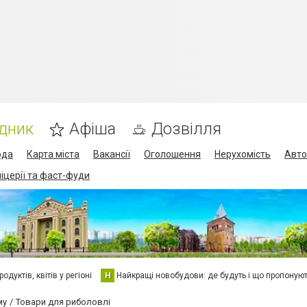
дник
Афіша
Дозвілля
ода
Карта міста
Вакансії
Оголошення
Нерухомість
Авто
піцерії та фаст-фуди
дуктів, квітів у регіоні
Н
Найкращі новобудови: де будуть і що пропоную
му
Товари для риболовлі