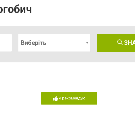
огобич
Виберіть
ЗН
Я рекомендую