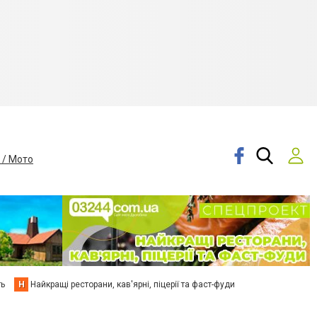
 / Мото
ть
Н
Найкращі ресторани, кав'ярні, піцерії та фаст-фуди