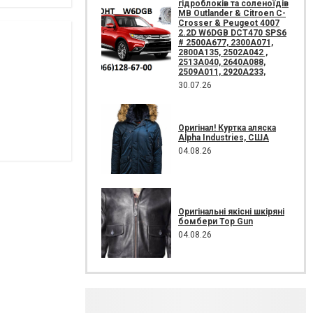
гідроблоків та соленоїдів
MB Outlander & Citroen C-
Crosser & Peugeot 4007
2.2D W6DGB DCT470 SPS6
# 2500A677, 2300A071,
2800A135, 2502A042 ,
2513A040, 2640A088,
2509A011, 2920A233,
30.07.26
Оригінал! Куртка аляска
Alpha Industries, США
04.08.26
Оригінальні якісні шкіряні
бомбери Top Gun
04.08.26