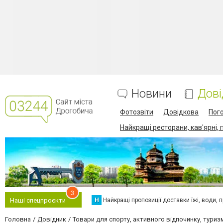
Новини
Дові
Фотозвіти
Довідкова
Пог
Найкращі ресторани, кав'ярні, 
3
Н
Найкращі пропозиції доставки їжі, води, про
Наші спецпроєкти
Головна
Довідник
Товари для спорту, активного відпочинку, туриз