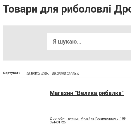
Товари для риболовлі Др
Сортувати:
за рейтингом
за переглядами
Магазин "Велика рибалка"
Дрогобич, вулиця Михайла Грушевського, 109
324431725