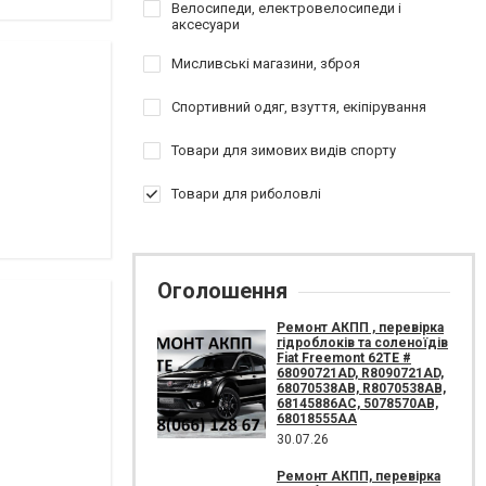
Велосипеди, електровелосипеди і
аксесуари
Мисливські магазини, зброя
Спортивний одяг, взуття, екіпірування
Товари для зимових видів спорту
Товари для риболовлі
Оголошення
Ремонт АКПП , перевірка
гідроблоків та соленоїдів
Fiat Freemont 62TE #
68090721AD, R8090721AD,
68070538AB, R8070538AB,
68145886AC, 5078570AB,
68018555AA
30.07.26
Ремонт АКПП, перевірка