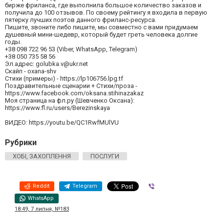
бирже фриланса, где выполнила большое количество заказов и
получила до 100 отзывов. По своему рейтингу я входила в первую
пятерку лучших поэтов данного фриланс-ресурса.
Пишите, звоните либо пишите, мы совместно с вами придумаем
душевный мини-шедевр, который будет греть человека долгие
годы.
+38 098 722 96 53 (Viber, WhatsApp, Telegram)
+38 050 735 58 56
Эл.адрес:
golubka.v@ukr.net
Скайп - oxana-shv
Стихи (примеры) - https://lp106756.lpg.tf
Поздравительные сценарии + Стихи/проза -
https://www.facebook.com/oksana.stihinazakaz
Моя страница на фл.ру (Шевченко Оксана):
https://www.fl.ru/users/Berezinskaya
ВИДЕО: https://youtu.be/QC1RwfMUlVU
Рубрики
ХОБІ, ЗАХОПЛЕННЯ
ПОСЛУГИ
Reddit
Telegram
Viber
WhatsApp
18:49, 7 липня, №183