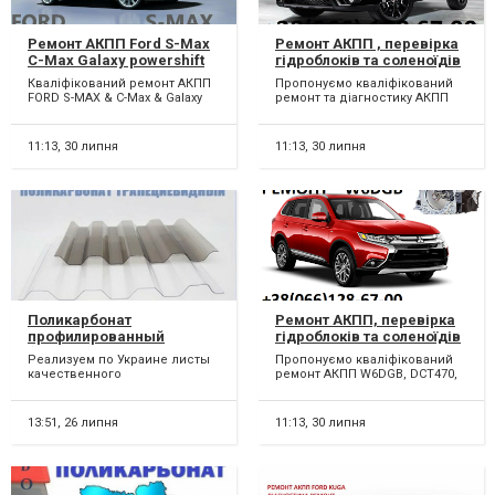
Ремонт АКПП Ford S-Max
Ремонт АКПП , перевірка
C-Max Galaxy powershift
гідроблоків та соленоїдів
гарантійний &
Fiat Freemont 62TE #
Кваліфікований ремонт АКПП
Пропонуємо кваліфікований
бюджетний# BV6R7000AD
68090721AD, R8090721AD,
FORD S-MAX & C-Max & Galaxy
ремонт та діагностику АКПП
#
68070538AB, R8070538AB,
6dct450. Можливий
62TE в автомобілях : FIAT
68145886AC, 5078570AB,
бюджетний ремонт АКПП 6...
Freemont 62TE . Прий...
68018555AA
11:13,
30 липня
11:13,
30 липня
Поликарбонат
Ремонт АКПП, перевірка
профилированный
гідроблоків та соленоїдів
(полікарбонат
MB Outlander & Citroen C-
Реализуем по Украине листы
Пропонуємо кваліфікований
профільований)
Crosser & Peugeot 4007
качественного
ремонт АКПП W6DGB, DCT470,
Дрогобыч. Дрогобич
2.2D W6DGB DCT470 SPS6 #
светопрозрачного
DCT451, SPS6 : Mitsubishi
2500A677, 2300A071,
поликарбонатного пластика
Outlander, Citroen C-...
который именуют...
2800A135, 2502A042 ,
13:51,
26 липня
11:13,
30 липня
2513A040, 2640A088,
2509A011, 2920A233,