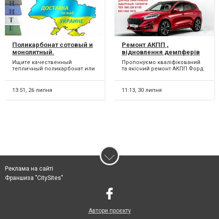
Поликарбонат сотовый и
Ремонт АКПП ,
монолитный.
відновлення демпферів
Полікарбонат
та перевірка соленоїдів
Ищите качественный
Пропонуємо кваліфікований
стільниковий та
Ford Kuga MPS6 #2070508,
тепличный поликарбонат или
та якісний ремонт АКПП Форд
монолитний - Дрогобыч.
1814154, 1684808,
поликарбонат для
Куга 6DCT450. Приймаємо
Дрогобич
AM7M5R7P099-AA,
изготовления навеса,
АКПП на ремонт : зі...
автонавеса и про...
AMAV4R7L516-AD, 1770618,
13:51,
26 липня
11:13,
30 липня
1826344, 1700050, 2035264
Реклама на сайті
Франшиза "CitySites"
Автори проєкту