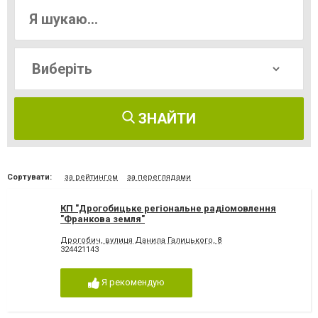
ЗНАЙТИ
Сортувати:
за рейтингом
за переглядами
КП "Дрогобицьке регіональне радіомовлення
"Франкова земля"
Дрогобич, вулиця Данила Галицького, 8
324421143
Я рекомендую