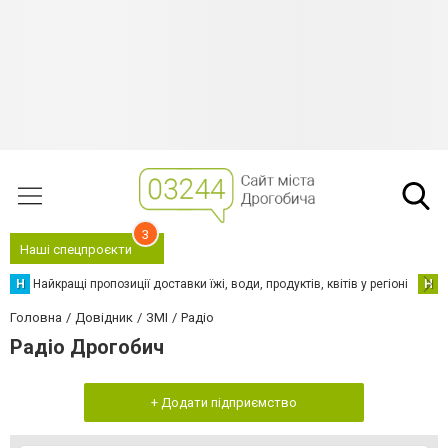
3
Наші спецпроєкти
Н
Найкращі пропозиції доставки їжі, води, продуктів, квітів у регіоні
Н
Н
Головна
Довідник
ЗМІ
Радіо
Радіо Дрогобич
+ Додати підприємство