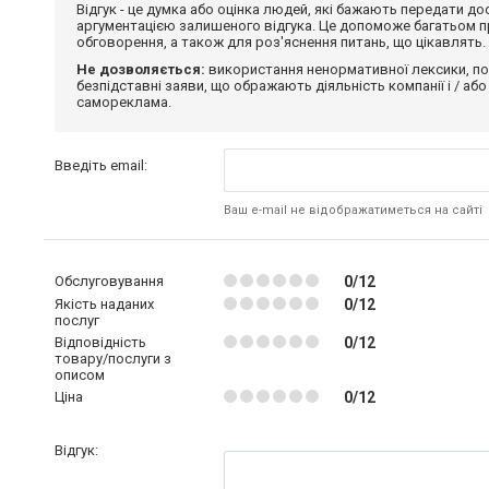
Відгук - це думка або оцінка людей, які бажають передати 
аргументацією залишеного відгука. Це допоможе багатьом пр
обговорення, а також для роз'яснення питань, що цікавлять.
Не дозволяється:
використання ненормативної лексики, по
безпідставні заяви, що ображають діяльність компанії і / або
самореклама.
Введіть email:
Ваш e-mail не відображатиметься на сайті
Обслуговування
0/12
Якість наданих
0/12
послуг
Відповідність
0/12
товару/послуги з
описом
Ціна
0/12
Відгук: