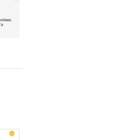
ніями;
та