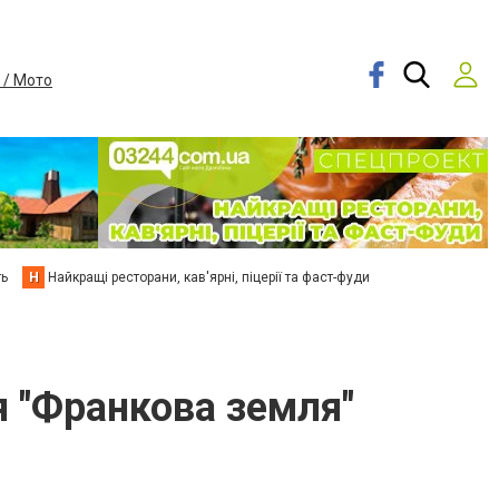
 / Мото
ть
Н
Найкращі ресторани, кав'ярні, піцерії та фаст-фуди
я "Франкова земля"