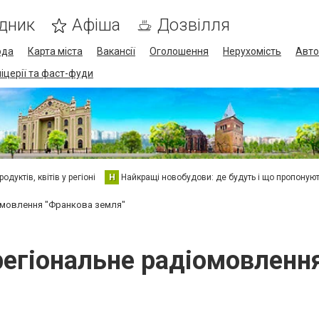
дник
Афіша
Дозвілля
ода
Карта міста
Вакансії
Оголошення
Нерухомість
Авто
піцерії та фаст-фуди
дуктів, квітів у регіоні
Н
Найкращі новобудови: де будуть і що пропоную
омовлення "Франкова земля"
егіональне радіомовленн