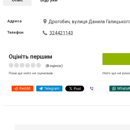
Адреса
Дрогобич, вулиця Данила Галицького
Телефон
324421143
Оцініть першим
(
0
оцінок)
Ніхто ще не рек
Поки ще ніхто не оцінював
Reddit
Telegram
Viber
Whats