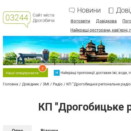
Новини
Дові
Фотозвіти
Довідкова
Пог
Найкращі ресторани, кав'ярні, 
3
Н
Найкращі пропозиції доставки їжі, води, про
Наші спецпроєкти
Головна
Довідник
ЗМІ
Радіо
КП "Дрогобицьке регіональне раді
КП "Дрогобицьке р
Опис
Відгуки