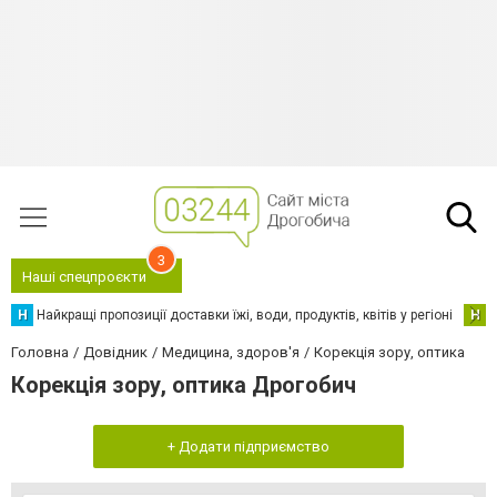
3
Наші спецпроєкти
Н
Найкращі пропозиції доставки їжі, води, продуктів, квітів у регіоні
Н
Н
Головна
Довідник
Медицина, здоров'я
Корекція зору, оптика
Корекція зору, оптика Дрогобич
+ Додати підприємство