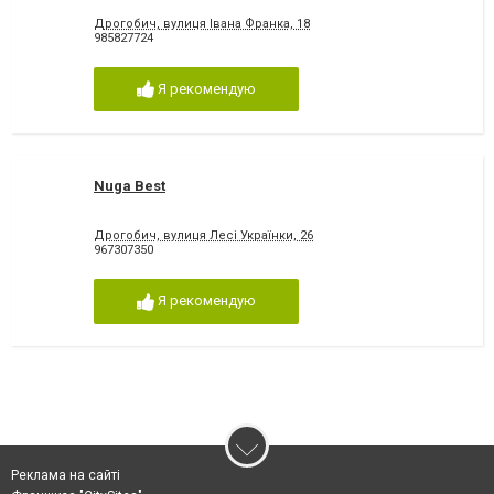
Дрогобич, вулиця Івана Франка, 18
985827724
Я рекомендую
Nuga Best
Дрогобич, вулиця Лесі Українки, 26
967307350
Я рекомендую
Реклама на сайті