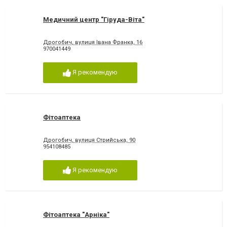
Медичний центр "Гіруда-Віта"
Дрогобич, вулиця Івана Франка, 16
970041449
Я рекомендую
Фітоаптека
Дрогобич, вулиця Стрийська, 90
954108485
Я рекомендую
Фітоаптека "Арніка"