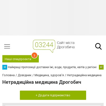
3
Наші спецпроєкти
Н
Найкращі пропозиції доставки їжі, води, продуктів, квітів у регіоні
Н
Н
Головна
Довідник
Медицина, здоров'я
Нетрадиційна медицина
Нетрадиційна медицина Дрогобич
+ Додати підприємство