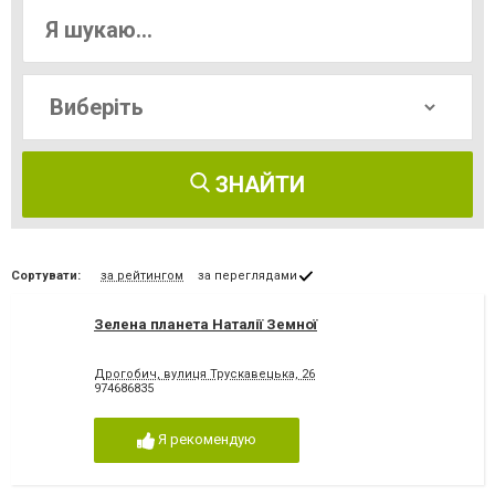
ЗНАЙТИ
Сортувати:
за рейтингом
за переглядами
Зелена планета Наталії Земної
Дрогобич, вулиця Трускавецька, 26
974686835
Я рекомендую