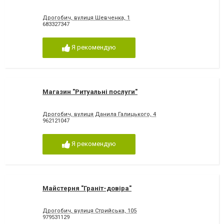
Дрогобич, вулиця Шевченка, 1
683327347
Я рекомендую
Магазин "Ритуальні послуги"
Дрогобич, вулиця Данила Галицького, 4
962121047
Я рекомендую
Майстерня "Граніт-довіра"
Дрогобич, вулиця Стрийська, 105
979531129