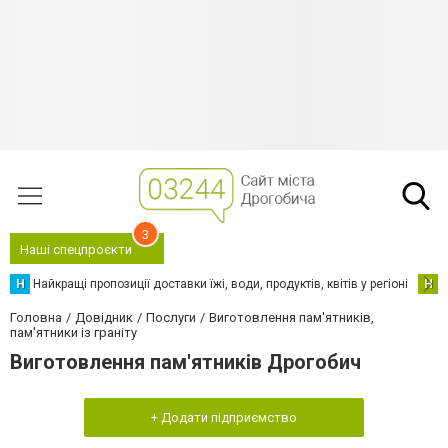
3
Наші спецпроєкти
Н
Найкращі пропозиції доставки їжі, води, продуктів, квітів у регіоні
Н
Н
Головна
Довідник
Послуги
Виготовлення пам'ятників,
пам'ятники із граніту
Виготовлення пам'ятників Дрогобич
+ Додати підприємство