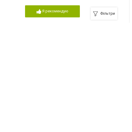
Я рекомендую
Фільтри
Ритуальний салон "Скорбота"
Дрогобич, вулиця Шептицького, 9
972604753
Я рекомендую
Ритуальний салон "Carpe Diem"
Дрогобич, вулиця Самбірська, 56/1
988626885
Я рекомендую