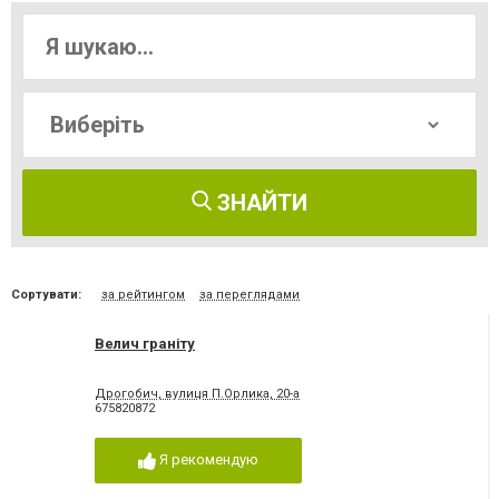
ЗНАЙТИ
Сортувати:
за рейтингом
за переглядами
Велич граніту
Дрогобич, вулиця П.Орлика, 20-а
675820872
Я рекомендую