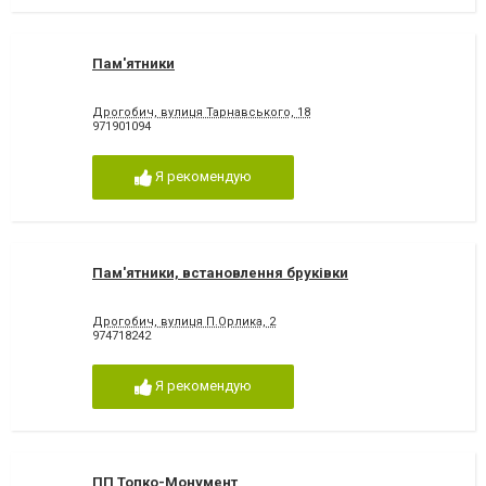
Пам'ятники
Дрогобич, вулиця Тарнавського, 18
971901094
Я рекомендую
Пам'ятники, встановлення бруківки
Дрогобич, вулиця П.Орлика, 2
974718242
Я рекомендую
ПП Топко-Монумент