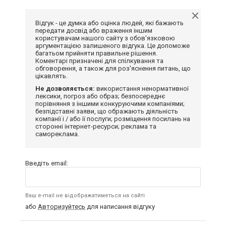
Відгук - це думка або оцінка людей, які бажають
передати досвід або враження іншим
користувачам нашого сайту з обов'язковою
аргументацією залишеного відгука. Це допоможе
багатьом прийняти правильне рішення.
Коментарі призначені для спілкування та
обговорення, а також для роз'яснення питань, що
цікавлять.
Не дозволяється:
використання ненормативної
лексики, погроз або образ; безпосереднє
порівняння з іншими конкуруючими компаніями;
безпідставні заяви, що ображають діяльність
компанії і / або її послуги; розміщення посилань на
сторонні інтернет-ресурси; реклама та
самореклама.
Введіть email:
Ваш e-mail не відображатиметься на сайті
або
Авторизуйтесь
для написання відгуку