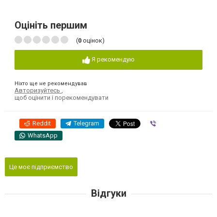
Оцініть першим
(
0
оцінок)
Я рекомендую
Ніхто ще не рекомендував
Авторизуйтесь
,
щоб оцінити і порекомендувати
Reddit
Telegram
Viber
WhatsApp
Це моє підприємство
Відгуки