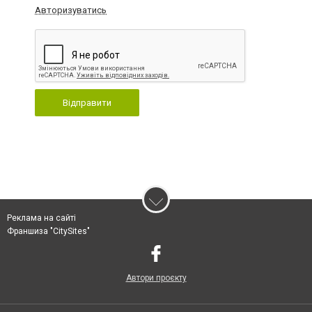
Авторизуватись
Відправити
Реклама на сайті
Франшиза "CitySites"
Автори проєкту