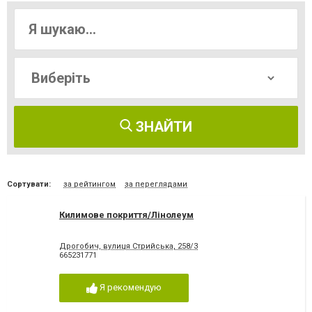
ЗНАЙТИ
Сортувати:
за рейтингом
за переглядами
Килимове покриття/Лінолеум
Дрогобич, вулиця Стрийська, 258/3
665231771
Я рекомендую