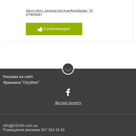
Дрогобич, вулиця Шолом-Алейхема, 10
679604061
Я рекомендую
Реклама на сайті
Франшиза "CitySites"
Автори проєкту
info@03244.com.ua
Розміщення реклами 067 363 26 56