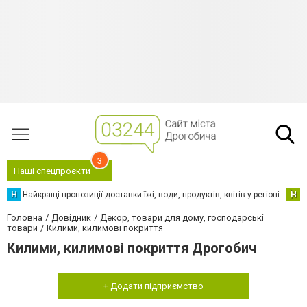
3
Наші спецпроєкти
Н
Найкращі пропозиції доставки їжі, води, продуктів, квітів у регіоні
Н
Н
Головна
Довідник
Декор, товари для дому, господарські
товари
Килими, килимові покриття
Килими, килимові покриття Дрогобич
+ Додати підприємство