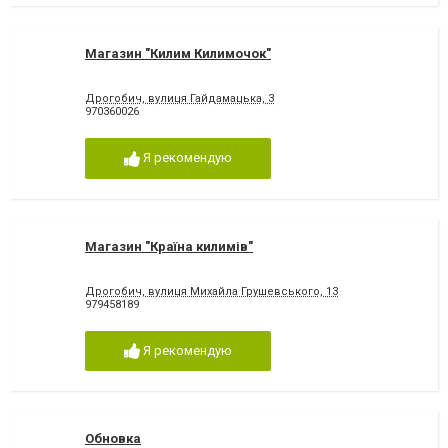
Магазин "Килим Килимочок"
Дрогобич, вулиця Гайдамацька, 3
970360026
Я рекомендую
Магазин "Країна килимів"
Дрогобич, вулиця Михайла Грушевського, 13
979458189
Я рекомендую
Обновка