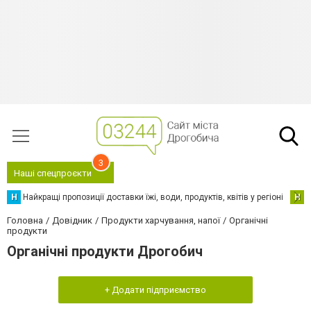
3
Наші спецпроєкти
Н
Найкращі пропозиції доставки їжі, води, продуктів, квітів у регіоні
Н
Н
Головна
Довідник
Продукти харчування, напої
Органічні
продукти
Органічні продукти Дрогобич
+ Додати підприємство