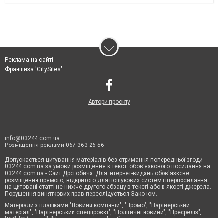
Реклама на сайті
Франшиза "CitySites"
Автори проєкту
info@03244.com.ua
Розміщення реклами 067 363 26 56
Допускається цитування матеріалів без отримання попередньої згоди
03244.com.ua за умови розміщення в тексті обов'язкового посилання на
03244.com.ua - Сайт Дрогобича. Для інтернет-видань обов'язкове
розміщення прямого, відкритого для пошукових систем гіперпосилання
на цитовані статті не нижче другого абзацу в тексті або в якості джерела.
Порушення виняткових прав переслідується Законом.
Матеріали з плашками "Новини компаній", "Промо", "Партнерський
матеріал", "Партнерський спецпроєкт", "Політичні новини", "Пресреліз",