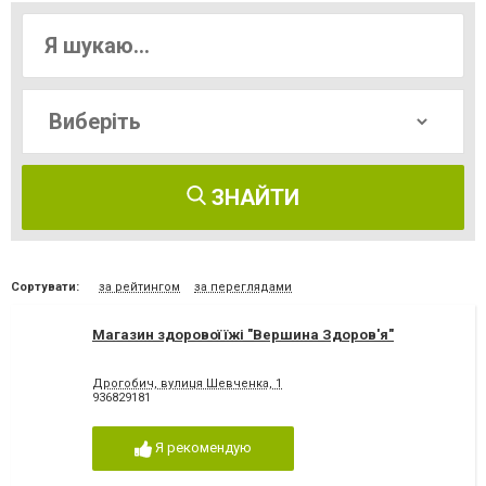
ЗНАЙТИ
Сортувати:
за рейтингом
за переглядами
Магазин здорової їжі "Вершина Здоров'я"
Дрогобич, вулиця Шевченка, 1
936829181
Я рекомендую