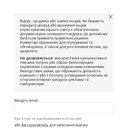
Відгук - це думка або оцінка людей, які бажають
передати досвід або враження іншим
користувачам нашого сайту з обов'язковою
аргументацією залишеного відгука. Це допоможе
багатьом прийняти правильне рішення.
Коментарі призначені для спілкування та
обговорення, а також для роз'яснення питань, що
цікавлять.
Не дозволяється:
використання ненормативної
лексики, погроз або образ; безпосереднє
порівняння з іншими конкуруючими компаніями;
безпідставні заяви, що ображають діяльність
компанії і / або її послуги; розміщення посилань на
сторонні інтернет-ресурси; реклама та
самореклама.
Введіть email:
Ваш e-mail не відображатиметься на сайті
або
Авторизуйтесь
для написання відгуку