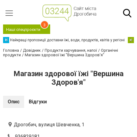
3
Наші спецпроєкти
Н
Найкращі пропозиції доставки їжі, води, продуктів, квітів у регіоні
Н
Н
Головна
Довідник
Продукти харчування, напої
Органічні
продукти
Магазин здорової їжі "Вершина Здоров'я"
Магазин здорової їжі "Вершина
Здоров'я"
Опис
Відгуки
Дрогобич, вулиця Шевченка, 1
936829181