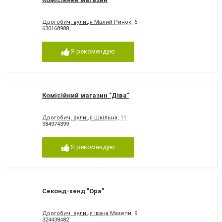
Дрогобич, вулиця Малий Ринок, 6
630168988
Я рекомендую
Комісійний магазин "Діва"
Дрогобич, вулиця Шкільна, 11
984974399
Я рекомендую
Секонд-хенд "Ора"
Дрогобич, вулиця Івана Мазепи, 9
324438482