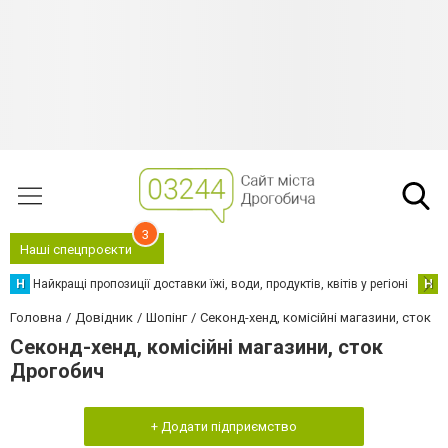
3
Наші спецпроєкти
Н
Найкращі пропозиції доставки їжі, води, продуктів, квітів у регіоні
Н
Н
Головна
Довідник
Шопінг
Секонд-хенд, комісійні магазини, сток
Секонд-хенд, комісійні магазини, сток
Дрогобич
+ Додати підприємство