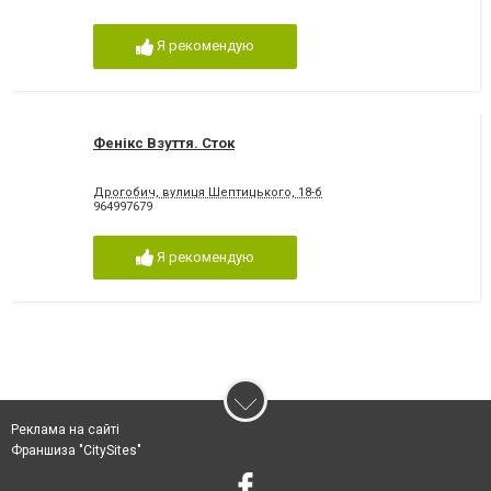
Я рекомендую
Фенікс Взуття. Сток
Дрогобич, вулиця Шептицького, 18-б
964997679
Я рекомендую
Реклама на сайті
Франшиза "CitySites"