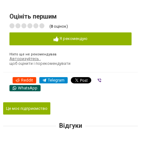
Оцініть першим
(
0
оцінок)
Я рекомендую
Ніхто ще не рекомендував
Авторизуйтесь
,
щоб оцінити і порекомендувати
Reddit
Telegram
Viber
WhatsApp
Це моє підприємство
Відгуки