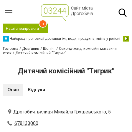
3
Наші спецпроєкти
Н
Найкращі пропозиції доставки їжі, води, продуктів, квітів у регіоні
Н
Н
Головна
Довідник
Шопінг
Секонд-хенд, комісійні магазини,
сток
Дитячий комісійний "Тигрик"
Дитячий комісійний "Тигрик"
Опис
Відгуки
Дрогобич, вулиця Михайла Грушевського, 5
678133000