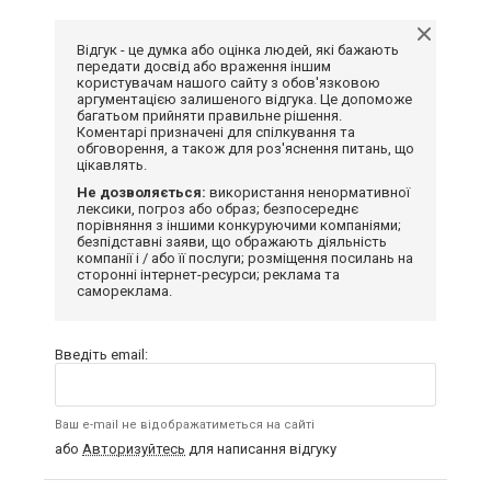
Відгук - це думка або оцінка людей, які бажають
передати досвід або враження іншим
користувачам нашого сайту з обов'язковою
аргументацією залишеного відгука. Це допоможе
багатьом прийняти правильне рішення.
Коментарі призначені для спілкування та
обговорення, а також для роз'яснення питань, що
цікавлять.
Не дозволяється:
використання ненормативної
лексики, погроз або образ; безпосереднє
порівняння з іншими конкуруючими компаніями;
безпідставні заяви, що ображають діяльність
компанії і / або її послуги; розміщення посилань на
сторонні інтернет-ресурси; реклама та
самореклама.
Введіть email:
Ваш e-mail не відображатиметься на сайті
або
Авторизуйтесь
для написання відгуку