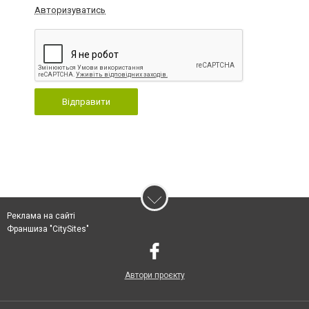
Авторизуватись
Відправити
Реклама на сайті
Франшиза "CitySites"
Автори проєкту