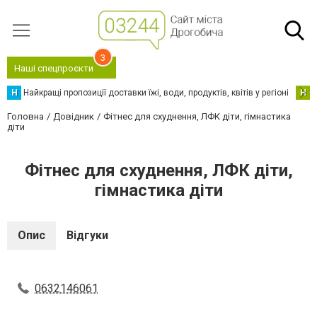
3
Наші спецпроєкти
Н
Найкращі пропозиції доставки їжі, води, продуктів, квітів у регіоні
Н
Н
Головна
Довідник
Фітнес для схуднення, ЛФК діти, гімнастика
діти
Фітнес для схуднення, ЛФК діти,
гімнастика діти
Опис
Відгуки
0632146061