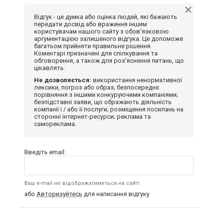
Відгук - це думка або оцінка людей, які бажають
передати досвід або враження іншим
користувачам нашого сайту з обов'язковою
аргументацією залишеного відгука. Це допоможе
багатьом прийняти правильне рішення.
Коментарі призначені для спілкування та
обговорення, а також для роз'яснення питань, що
цікавлять.
Не дозволяється:
використання ненормативної
лексики, погроз або образ; безпосереднє
порівняння з іншими конкуруючими компаніями;
безпідставні заяви, що ображають діяльність
компанії і / або її послуги; розміщення посилань на
сторонні інтернет-ресурси; реклама та
самореклама.
Введіть email:
Ваш e-mail не відображатиметься на сайті
або
Авторизуйтесь
для написання відгуку