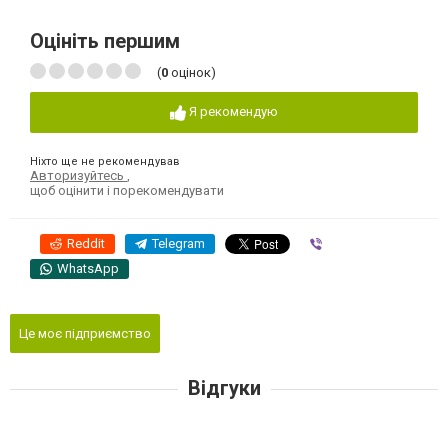
Оцініть першим
(
0
оцінок)
Я рекомендую
Ніхто ще не рекомендував
Авторизуйтесь
,
щоб оцінити і порекомендувати
Reddit
Telegram
Viber
WhatsApp
Це моє підприємство
Відгуки