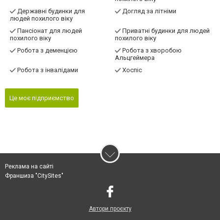
Державні будинки для
Догляд за літніми
людей похилого віку
Пансіонат для людей
Приватні будинки для людей
похилого віку
похилого віку
Робота з деменцією
Робота з хворобою
Альцгеймера
Робота з інвалідами
Хоспіс
Це моє підприємство
Реклама на сайті
Франшиза "CitySites"
Автори проєкту