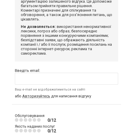
аргументацією залишеного відгука. Це допоможе
багатьом прийняти правильне рішення.
Коментарі призначені для спілкування та
обговорення, а також для роз'яснення питань, що
цікавлять.
Не дозволяється:
використання ненормативної
лексики, погроз або образ; безпосереднє
порівняння з іншими конкуруючими компаніями;
безпідставні заяви, що ображають діяльність
компанії і / або її послуги; розміщення посилань на
сторонні інтернет-ресурси; реклама та
самореклама.
Введіть email:
Ваш e-mail не відображатиметься на сайті
або
Авторизуйтесь
для написання відгуку
Обслуговування
0/12
Якість наданих послуг
0/12