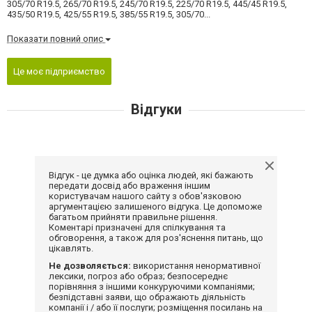
305/70 R19.5, 265/70 R19.5, 245/70 R19.5, 225/70 R19.5, 445/45 R19.5,
435/50 R19.5, 425/55 R19.5, 385/55 R19.5, 305/70...
Показати повний опис
Це моє підприємство
Відгуки
Відгук - це думка або оцінка людей, які бажають
передати досвід або враження іншим
користувачам нашого сайту з обов'язковою
аргументацією залишеного відгука. Це допоможе
багатьом прийняти правильне рішення.
Коментарі призначені для спілкування та
обговорення, а також для роз'яснення питань, що
цікавлять.
Не дозволяється:
використання ненормативної
лексики, погроз або образ; безпосереднє
порівняння з іншими конкуруючими компаніями;
безпідставні заяви, що ображають діяльність
компанії і / або її послуги; розміщення посилань на