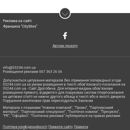
Реклама на сайті
Франшиза "CitySites"
Автори проєкту
info@03244.com.ua
Розміщення реклами 067 363 26 56
Допускається цитування матеріалів без отримання попередньої згоди
03244.com.ua за умови розміщення в тексті обов'язкового посилання на
03244.com.ua - Сайт Дрогобича. Для інтернет-видань обов'язкове
розміщення прямого, відкритого для пошукових систем гіперпосилання
на цитовані статті не нижче другого абзацу в тексті або в якості джерела.
Порушення виняткових прав переслідується Законом.
Матеріали з плашками "Новини компаній", "Промо", "Партнерський
матеріал", "Партнерський спецпроєкт", "Політичні новини", "Пресреліз",
"PR", "Офіційно", "Політична реклама" публікуються на правах реклами.
Політика конфіденційності
Правила сайту
Правила