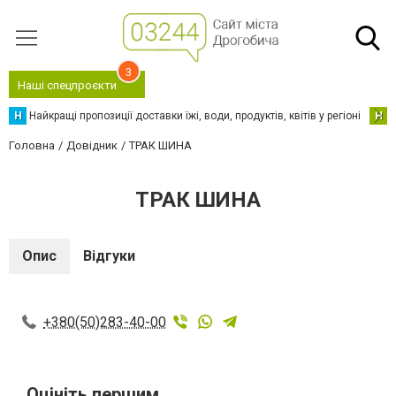
3
Наші спецпроєкти
Н
Найкращі пропозиції доставки їжі, води, продуктів, квітів у регіоні
Н
Н
Головна
Довідник
ТРАК ШИНА
ТРАК ШИНА
Опис
Відгуки
+380(50)283-40-00
Оцініть першим