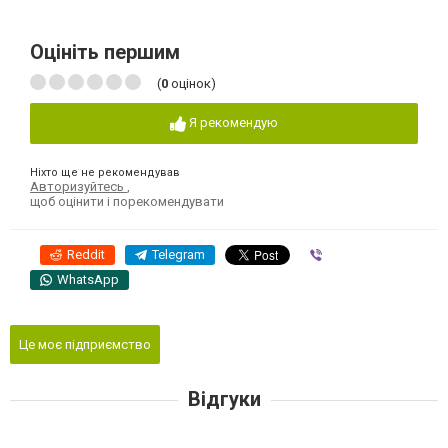
Оцініть першим
(
0
оцінок)
Я рекомендую
Ніхто ще не рекомендував
Авторизуйтесь
,
щоб оцінити і порекомендувати
Reddit
Telegram
Viber
WhatsApp
Це моє підприємство
Відгуки