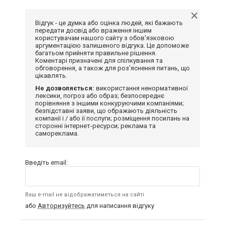
Відгук - це думка або оцінка людей, які бажають
передати досвід або враження іншим
користувачам нашого сайту з обов'язковою
аргументацією залишеного відгука. Це допоможе
багатьом прийняти правильне рішення.
Коментарі призначені для спілкування та
обговорення, а також для роз'яснення питань, що
цікавлять.
Не дозволяється:
використання ненормативної
лексики, погроз або образ; безпосереднє
порівняння з іншими конкуруючими компаніями;
безпідставні заяви, що ображають діяльність
компанії і / або її послуги; розміщення посилань на
сторонні інтернет-ресурси; реклама та
самореклама.
Введіть email:
Ваш e-mail не відображатиметься на сайті
або
Авторизуйтесь
для написання відгуку