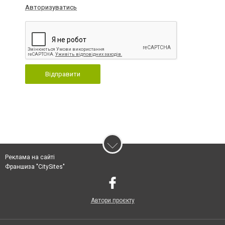
Авторизуватись
Відправити
Реклама на сайті
Франшиза "CitySites"
Автори проєкту