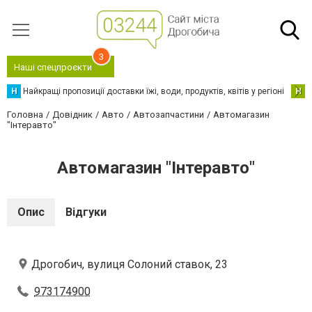
3
Наші спецпроєкти
Н
Найкращі пропозиції доставки їжі, води, продуктів, квітів у регіоні
Н
Н
Головна
Довідник
Авто
Автозапчастини
Автомагазин
"Інтеравто"
Автомагазин "Інтеравто"
Опис
Відгуки
Дрогобич, вулиця Солоний ставок, 23
973174900