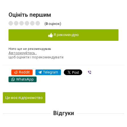
Оцініть першим
(
0
оцінок)
Я рекомендую
Ніхто ще не рекомендував
Авторизуйтесь
,
щоб оцінити і порекомендувати
Reddit
Telegram
Viber
WhatsApp
Це моє підприємство
Відгуки