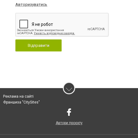
Авторизуватись
Відправити
Реклама на сайті
Франшиза "CitySites"
Автори проєкту