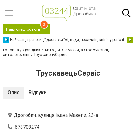
3
Наші спецпроєкти
Н
Найкращі пропозиції доставки їжі, води, продуктів, квітів у регіоні
Н
Н
Головна
Довідник
Авто
Автомийки, автохімчистки,
автодетейлінг
ТрускавецьСервіс
ТрускавецьСервіс
Опис
Відгуки
Дрогобич, вулиця Івана Мазепи, 23-а
673703274