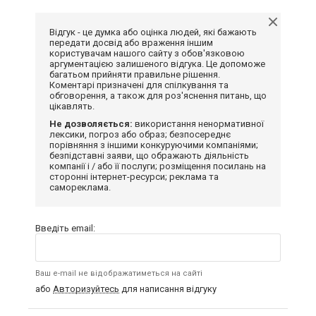
Відгук - це думка або оцінка людей, які бажають
передати досвід або враження іншим
користувачам нашого сайту з обов'язковою
аргументацією залишеного відгука. Це допоможе
багатьом прийняти правильне рішення.
Коментарі призначені для спілкування та
обговорення, а також для роз'яснення питань, що
цікавлять.
Не дозволяється:
використання ненормативної
лексики, погроз або образ; безпосереднє
порівняння з іншими конкуруючими компаніями;
безпідставні заяви, що ображають діяльність
компанії і / або її послуги; розміщення посилань на
сторонні інтернет-ресурси; реклама та
самореклама.
Введіть email:
Ваш e-mail не відображатиметься на сайті
або
Авторизуйтесь
для написання відгуку