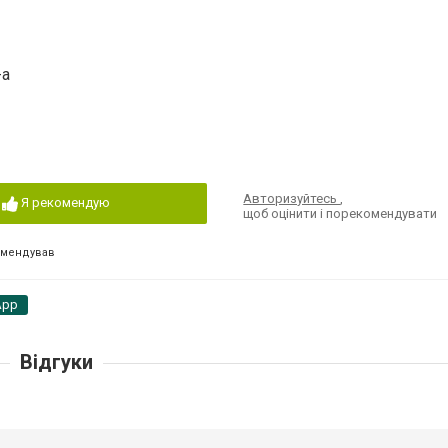
-а
Авторизуйтесь
,
Я рекомендую
щоб оцінити і порекомендувати
омендував
App
Відгуки