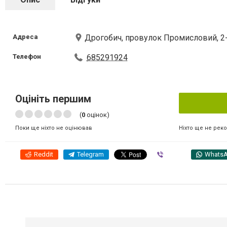
Адреса
Дрогобич, провулок Промисловий, 2
Телефон
685291924
Оцініть першим
(
0
оцінок)
Ніхто ще не рек
Поки ще ніхто не оцінював
Reddit
Telegram
Viber
Whats