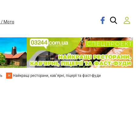
 / Мото
ть
Н
Найкращі ресторани, кав'ярні, піцерії та фаст-фуди