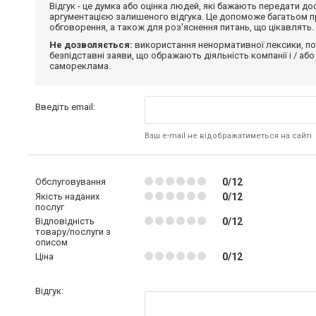
Відгук - це думка або оцінка людей, які бажають передати 
аргументацією залишеного відгука. Це допоможе багатьом пр
обговорення, а також для роз'яснення питань, що цікавлять.
Не дозволяється:
використання ненормативної лексики, по
безпідставні заяви, що ображають діяльність компанії і / або
самореклама.
Введіть email:
Ваш e-mail не відображатиметься на сайті
Обслуговування
0/12
Якість наданих
0/12
послуг
Відповідність
0/12
товару/послуги з
описом
Ціна
0/12
Відгук: