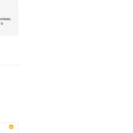
ніями;
та