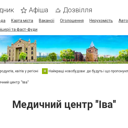
дник
Афіша
Дозвілля
ода
Карта міста
Вакансії
Оголошення
Нерухомість
Авто
піцерії та фаст-фуди
дуктів, квітів у регіоні
Н
Найкращі новобудови: де будуть і що пропоную
чний центр "Іва"
Медичний центр "Іва"