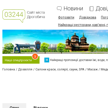
Новини
Дові
Фотозвіти
Довідкова
Пог
Найкращі ресторани, кав'ярні, 
3
Н
Найкращі пропозиції доставки їжі, води, про
Наші спецпроєкти
Головна
Дозвілля
Салони краси, солярії, сауни, SPA
Масаж
Меди
Опис
Відгуки