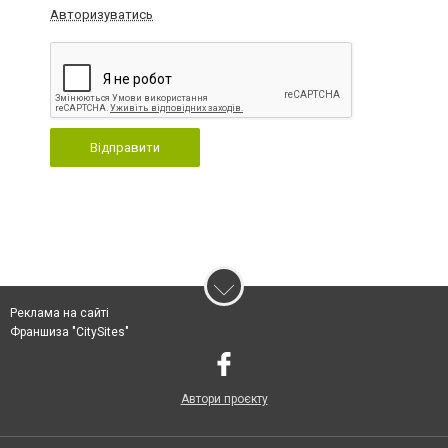
Авторизуватись
Відправити
Реклама на сайті
Франшиза "CitySites"
Автори проєкту