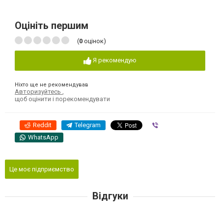
Оцініть першим
(
0
оцінок)
Я рекомендую
Ніхто ще не рекомендував
Авторизуйтесь
,
щоб оцінити і порекомендувати
Reddit
Telegram
Viber
WhatsApp
Це моє підприємство
Відгуки