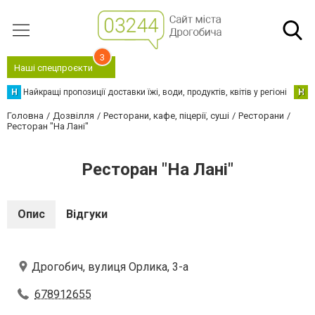
3
Наші спецпроєкти
Н
Найкращі пропозиції доставки їжі, води, продуктів, квітів у регіоні
Н
Н
Головна
Дозвілля
Ресторани, кафе, піцерії, суші
Ресторани
Ресторан "На Лані"
Ресторан "На Лані"
Опис
Відгуки
Дрогобич, вулиця Орлика, 3-а
678912655