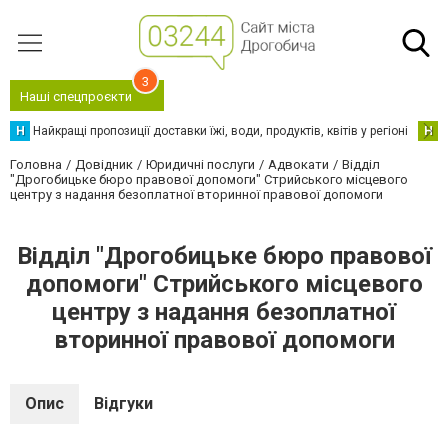
3
Наші спецпроєкти
Н
Найкращі пропозиції доставки їжі, води, продуктів, квітів у регіоні
Н
Н
Головна
Довідник
Юридичні послуги
Адвокати
Відділ
"Дрогобицьке бюро правової допомоги" Стрийського місцевого
центру з надання безоплатної вторинної правової допомоги
Відділ "Дрогобицьке бюро правової
допомоги" Стрийського місцевого
центру з надання безоплатної
вторинної правової допомоги
Опис
Відгуки