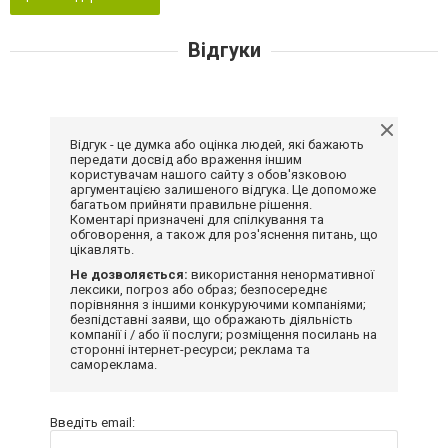
Відгуки
Відгук - це думка або оцінка людей, які бажають
передати досвід або враження іншим
користувачам нашого сайту з обов'язковою
аргументацією залишеного відгука. Це допоможе
багатьом прийняти правильне рішення.
Коментарі призначені для спілкування та
обговорення, а також для роз'яснення питань, що
цікавлять.
Не дозволяється:
використання ненормативної
лексики, погроз або образ; безпосереднє
порівняння з іншими конкуруючими компаніями;
безпідставні заяви, що ображають діяльність
компанії і / або її послуги; розміщення посилань на
сторонні інтернет-ресурси; реклама та
самореклама.
Введіть email: