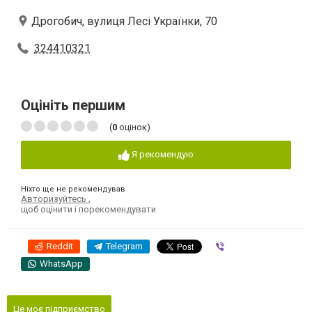
Дрогобич, вулиця Лесі Українки, 70
324410321
Оцініть першим
(
0
оцінок)
Я рекомендую
Ніхто ще не рекомендував
Авторизуйтесь
,
щоб оцінити і порекомендувати
Reddit
Telegram
Viber
WhatsApp
Це моє підприємство