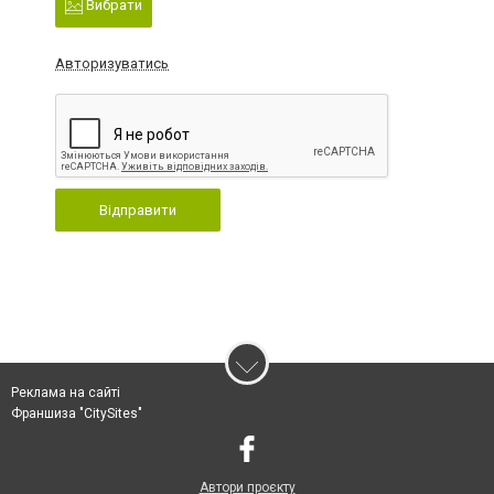
Вибрати
Авторизуватись
Відправити
Реклама на сайті
Франшиза "CitySites"
Автори проєкту