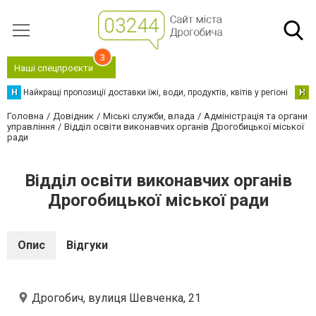
3
Наші спецпроєкти
Н
Найкращі пропозиції доставки їжі, води, продуктів, квітів у регіоні
Н
Н
Головна
Довідник
Міські служби, влада
Адміністрація та органи
управління
Відділ освіти виконавчих органів Дрогобицької міської
ради
Відділ освіти виконавчих органів
Дрогобицької міської ради
Опис
Відгуки
Дрогобич, вулиця Шевченка, 21