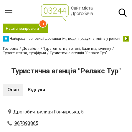
3
Наші спецпроєкти
Н
Найкращі пропозиції доставки їжі, води, продуктів, квітів у регіоні
Н
Н
Головна
Дозвілля
Турагентства, готелі, бази відпочинку
Турагентства, турфірми
Туристична агенція "Релакс Тур"
Туристична агенція "Релакс Тур"
Опис
Відгуки
Дрогобич, вулиця Гончарська, 5
967093865