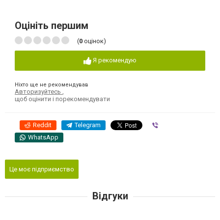
Оцініть першим
(
0
оцінок)
Я рекомендую
Ніхто ще не рекомендував
Авторизуйтесь
,
щоб оцінити і порекомендувати
Reddit
Telegram
Viber
WhatsApp
Це моє підприємство
Відгуки