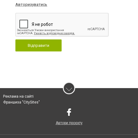
Авторизуватись
Відправити
Реклама на сайті
Франшиза "CitySites"
Автори проєкту