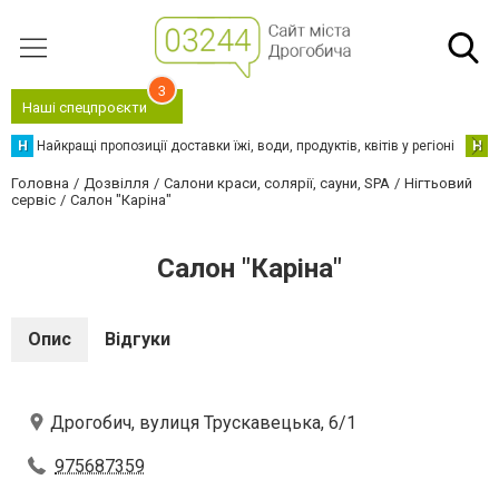
3
Наші спецпроєкти
Н
Найкращі пропозиції доставки їжі, води, продуктів, квітів у регіоні
Н
Н
Головна
Дозвілля
Салони краси, солярії, сауни, SPA
Нігтьовий
сервіс
Салон "Каріна"
Салон "Каріна"
Опис
Відгуки
Дрогобич, вулиця Трускавецька, 6/1
975687359