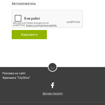
Авторизуватись
Відправити
Реклама на сайті
Франшиза "CitySites"
Автори проєкту