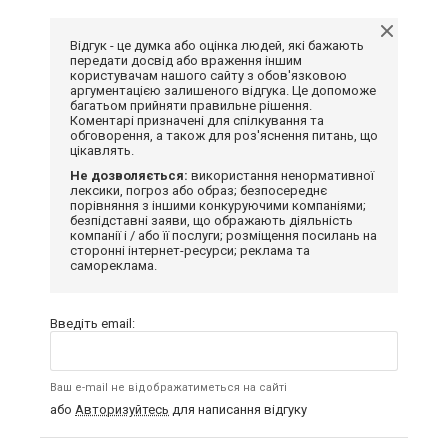
Відгук - це думка або оцінка людей, які бажають
передати досвід або враження іншим
користувачам нашого сайту з обов'язковою
аргументацією залишеного відгука. Це допоможе
багатьом прийняти правильне рішення.
Коментарі призначені для спілкування та
обговорення, а також для роз'яснення питань, що
цікавлять.
Не дозволяється:
використання ненормативної
лексики, погроз або образ; безпосереднє
порівняння з іншими конкуруючими компаніями;
безпідставні заяви, що ображають діяльність
компанії і / або її послуги; розміщення посилань на
сторонні інтернет-ресурси; реклама та
самореклама.
Введіть email:
Ваш e-mail не відображатиметься на сайті
або
Авторизуйтесь
для написання відгуку