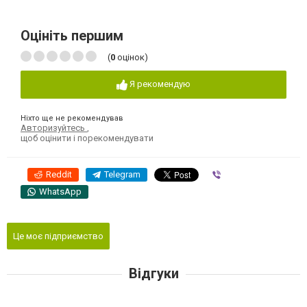
Оцініть першим
(
0
оцінок)
Я рекомендую
Ніхто ще не рекомендував
Авторизуйтесь
,
щоб оцінити і порекомендувати
Reddit
Telegram
Viber
WhatsApp
Це моє підприємство
Відгуки