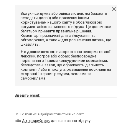
Відгук - це думка або оцінка людей, які бажають
передати досвід або враження іншим
користувачам нашого сайту з обов'язковою
аргументацією залишеного відгука. Це допоможе
багатьом прийняти правильне рішення.
Коментарі призначені для спілкування та
обговорення, а також для роз'яснення питань, що
цікавлять.
Не дозволяється:
використання ненормативної
лексики, погроз або образ; безпосереднє
порівняння з іншими конкуруючими компаніями;
безпідставні заяви, що ображають діяльність
компанії і / або її послуги; розміщення посилань на
сторонні інтернет-ресурси; реклама та
самореклама.
Введіть email:
Ваш e-mail не відображатиметься на сайті
або
Авторизуйтесь
для написання відгуку