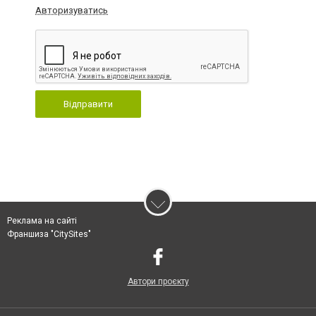
Авторизуватись
Відправити
Реклама на сайті
Франшиза "CitySites"
Автори проєкту