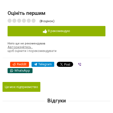
Оцініть першим
(
0
оцінок)
Я рекомендую
Ніхто ще не рекомендував
Авторизуйтесь
,
щоб оцінити і порекомендувати
Reddit
Telegram
Viber
WhatsApp
Це моє підприємство
Відгуки