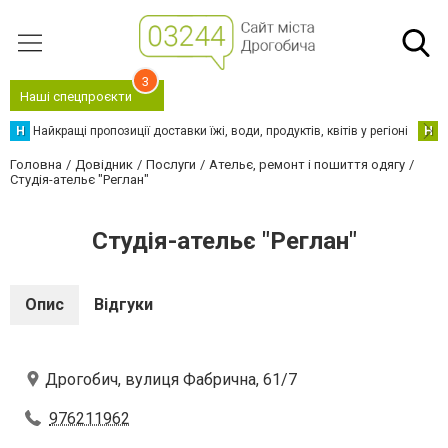
3
Наші спецпроєкти
Н
Найкращі пропозиції доставки їжі, води, продуктів, квітів у регіоні
Н
Н
Головна
Довідник
Послуги
Ательє, ремонт і пошиття одягу
Студія-ательє "Реглан"
Студія-ательє "Реглан"
Опис
Відгуки
Дрогобич, вулиця Фабрична, 61/7
976211962