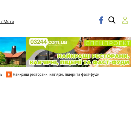
 / Мото
ть
Н
Найкращі ресторани, кав'ярні, піцерії та фаст-фуди