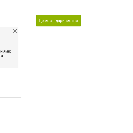
Це моє підприємство
ніями;
та