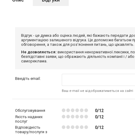
Відгук - це думка або оцінка людей, які бажають передати 
аргументацією залишеного відгука. Це допоможе багатьом пр
обговорення, а також для роз'яснення питань, що цікавлять.
Не дозволяється:
використання ненормативної лексики, по
безпідставні заяви, що ображають діяльність компанії і / або
самореклама.
Введіть email:
Ваш e-mail не відображатиметься на сайті
Обслуговування
0/12
Якість наданих
0/12
послуг
Відповідність
0/12
товару/послуги з