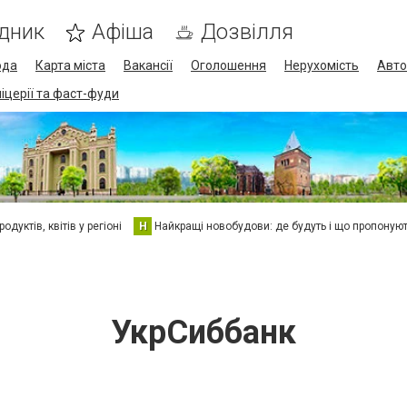
дник
Афіша
Дозвілля
ода
Карта міста
Вакансії
Оголошення
Нерухомість
Авто
піцерії та фаст-фуди
дуктів, квітів у регіоні
Н
Найкращі новобудови: де будуть і що пропоную
УкрСиббанк