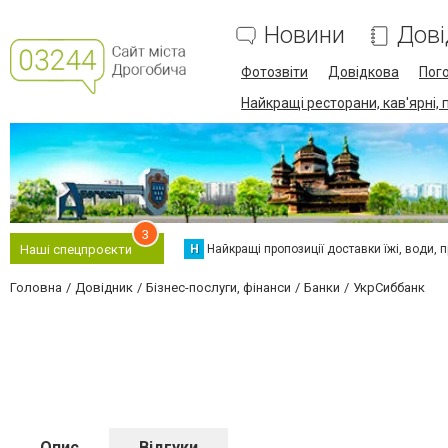
Новини
Дові
Фотозвіти
Довідкова
Пог
Найкращі ресторани, кав'ярні, 
3
Н
Найкращі пропозиції доставки їжі, води, про
Наші спецпроєкти
Головна
Довідник
Бізнес-послуги, фінанси
Банки
УкрСиббанк
Опис
Відгуки