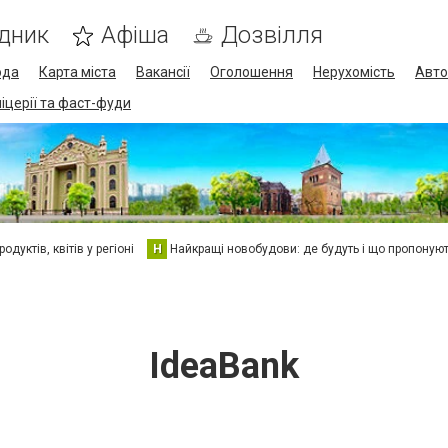
дник
Афіша
Дозвілля
ода
Карта міста
Вакансії
Оголошення
Нерухомість
Авто
піцерії та фаст-фуди
дуктів, квітів у регіоні
Н
Найкращі новобудови: де будуть і що пропоную
IdeaBank