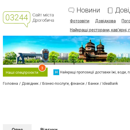
Новини
Дові
Фотозвіти
Довідкова
Пог
Найкращі ресторани, кав'ярні, 
3
Н
Найкращі пропозиції доставки їжі, води, про
Наші спецпроєкти
Головна
Довідник
Бізнес-послуги, фінанси
Банки
IdeaBank
Опис
Відгуки