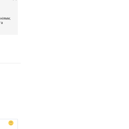
ніями;
та