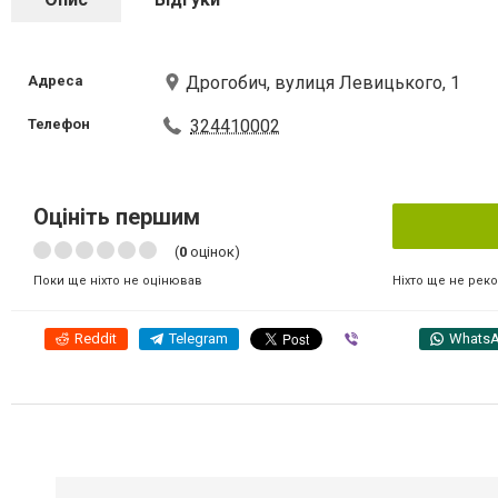
Адреса
Дрогобич, вулиця Левицького, 1
Телефон
324410002
Оцініть першим
(
0
оцінок)
Ніхто ще не рек
Поки ще ніхто не оцінював
Reddit
Telegram
Viber
Whats