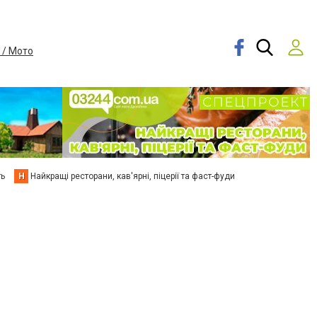
 / Мото
ть
Н
Найкращі ресторани, кав'ярні, піцерії та фаст-фуди