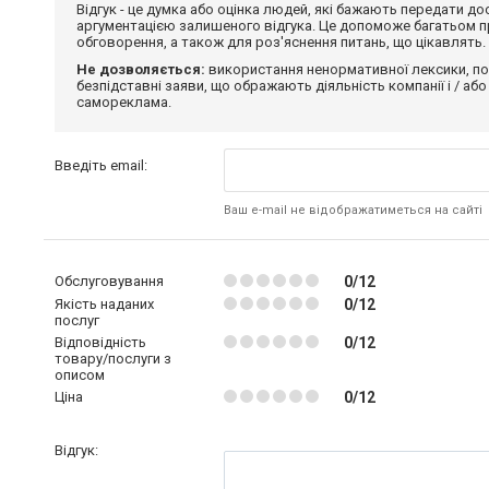
Відгук - це думка або оцінка людей, які бажають передати 
аргументацією залишеного відгука. Це допоможе багатьом пр
обговорення, а також для роз'яснення питань, що цікавлять.
Не дозволяється:
використання ненормативної лексики, по
безпідставні заяви, що ображають діяльність компанії і / або
самореклама.
Введіть email:
Ваш e-mail не відображатиметься на сайті
Обслуговування
0/12
Якість наданих
0/12
послуг
Відповідність
0/12
товару/послуги з
описом
Ціна
0/12
Відгук: