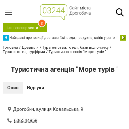
3
Наші спецпроєкти
Н
Найкращі пропозиції доставки їжі, води, продуктів, квітів у регіоні
Н
Н
Головна
Дозвілля
Турагентства, готелі, бази відпочинку
Турагентства, турфірми
Туристична агенція "Море турів "
Туристична агенція "Море турів "
Опис
Відгуки
Дрогобич, вулиця Ковальська, 9
636544858