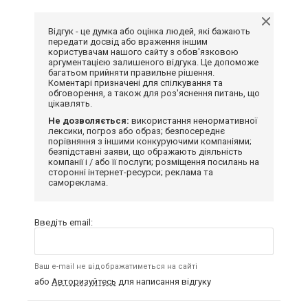
Відгук - це думка або оцінка людей, які бажають
передати досвід або враження іншим
користувачам нашого сайту з обов'язковою
аргументацією залишеного відгука. Це допоможе
багатьом прийняти правильне рішення.
Коментарі призначені для спілкування та
обговорення, а також для роз'яснення питань, що
цікавлять.
Не дозволяється:
використання ненормативної
лексики, погроз або образ; безпосереднє
порівняння з іншими конкуруючими компаніями;
безпідставні заяви, що ображають діяльність
компанії і / або її послуги; розміщення посилань на
сторонні інтернет-ресурси; реклама та
самореклама.
Введіть email:
Ваш e-mail не відображатиметься на сайті
або
Авторизуйтесь
для написання відгуку