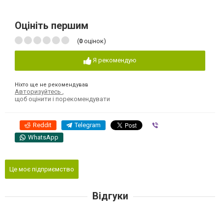
Оцініть першим
(
0
оцінок)
Я рекомендую
Ніхто ще не рекомендував
Авторизуйтесь
,
щоб оцінити і порекомендувати
Reddit
Telegram
Viber
WhatsApp
Це моє підприємство
Відгуки