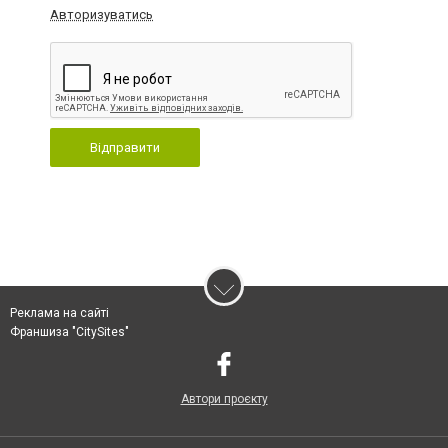
Авторизуватись
Відправити
Реклама на сайті
Франшиза "CitySites"
Автори проєкту