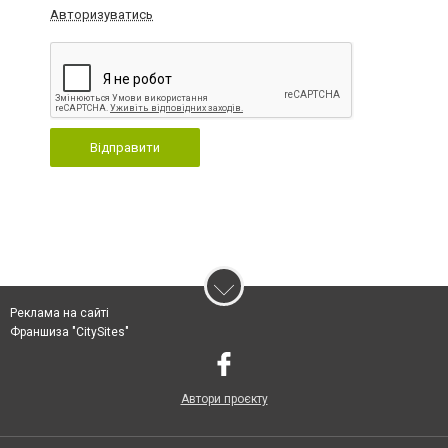
Авторизуватись
Відправити
Реклама на сайті
Франшиза "CitySites"
Автори проєкту