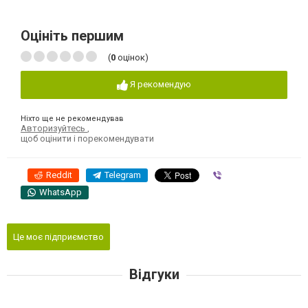
Оцініть першим
(
0
оцінок)
Я рекомендую
Ніхто ще не рекомендував
Авторизуйтесь
,
щоб оцінити і порекомендувати
Reddit
Telegram
Viber
WhatsApp
Це моє підприємство
Відгуки