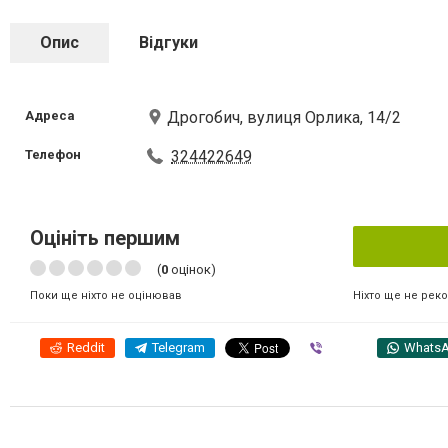
Опис
Відгуки
Адреса
Дрогобич, вулиця Орлика, 14/2
Телефон
324422649
Оцініть першим
(
0
оцінок)
Ніхто ще не рек
Поки ще ніхто не оцінював
Reddit
Telegram
Viber
Whats