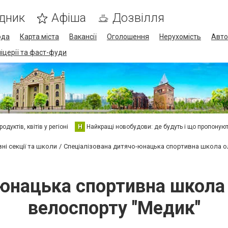
дник
Афіша
Дозвілля
ода
Карта міста
Вакансії
Оголошення
Нерухомість
Авто
піцерії та фаст-фуди
дуктів, квітів у регіоні
Н
Найкращі новобудови: де будуть і що пропоную
ні секції та школи
Спеціалізована дитячо-юнацька спортивна школа о
юнацька спортивна школа 
велоспорту "Медик"