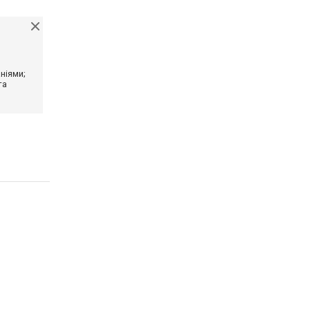
ніями;
та