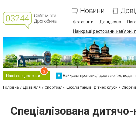
Новини
Дові
Фотозвіти
Довідкова
Пог
Найкращі ресторани, кав'ярні, 
3
Н
Найкращі пропозиції доставки їжі, води, про
Наші спецпроєкти
Головна
Дозвілля
Спортзали, школи танців, фітнес клуби
Спортив
Спеціалізована дитячо-