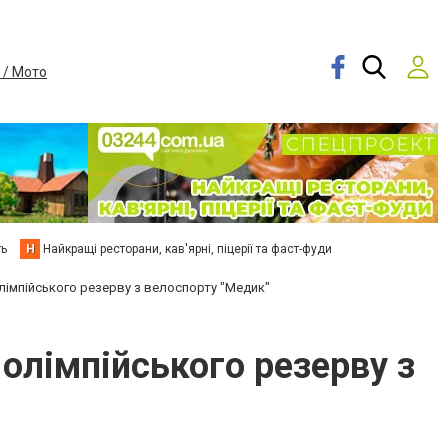
 / Мото
ть
Н
Найкращі ресторани, кав'ярні, піцерії та фаст-фуди
лімпійського резерву з велоспорту "Медик"
олімпійського резерву з