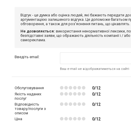
Відгук - це думка або оцінка людей, які бажають передати 
аргументацією залишеного відгука. Це допоможе багатьом пр
обговорення, а також для роз'яснення питань, що цікавлять.
Не дозволяється:
використання ненормативної лексики, по
безпідставні заяви, що ображають діяльність компанії і / або
самореклама.
Введіть email:
Ваш e-mail не відображатиметься на сайті
Обслуговування
0/12
Якість наданих
0/12
послуг
Відповідність
0/12
товару/послуги з
описом
Ціна
0/12