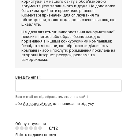
користувачам нашого сайту з обов'язковою
аргументацією залишеного відгука. Це допоможе
багатьом прийняти правильне рішення.
Коментарі призначені для спілкування та
обговорення, а також для роз'яснення питань, що
цікавлять.
Не дозволяється:
використання ненормативної
лексики, погроз або образ; безпосереднє
порівняння з іншими конкуруючими компаніями;
безпідставні заяви, що ображають діяльність
компанії і / або її послуги; розміщення посилань на
сторонні інтернет-ресурси; реклама та
самореклама.
Введіть email:
Ваш e-mail не відображатиметься на сайті
або
Авторизуйтесь
для написання відгуку
Обслуговування
0/12
Якість наданих послуг