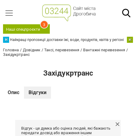
3
Наші спецпроєкти
Н
Найкращі пропозиції доставки їжі, води, продуктів, квітів у регіоні
Н
Н
Головна
Довідник
Таксі, перевезення
Вантажні перевезення
Західукртранс
Західукртранс
Опис
Відгуки
Відгук - це думка або оцінка людей, які бажають
передати досвід або враження іншим