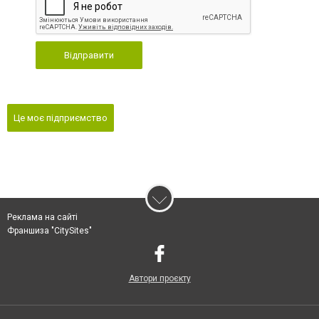
Відправити
Це моє підприємство
Реклама на сайті
Франшиза "CitySites"
Автори проєкту