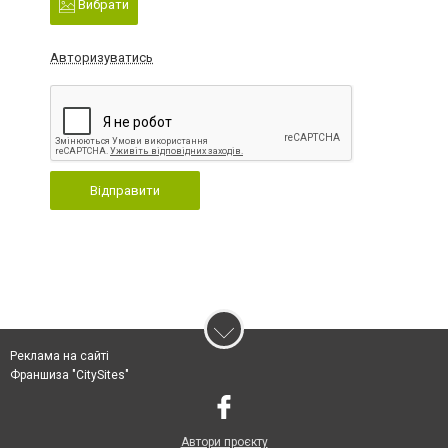
Вибрати
Авторизуватись
Відправити
Реклама на сайті
Франшиза "CitySites"
Автори проєкту