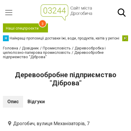
3
Наші спецпроєкти
Н
Найкращі пропозиції доставки їжі, води, продуктів, квітів у регіоні
Н
Н
Головна
Довідник
Промисловість
Деревообробка і
целюлозно-паперова промисловість
Деревообробне
підприємство "Діброва"
Деревообробне підприємство
"Діброва"
Опис
Відгуки
Дрогобич, вулиця Механізаторів, 7