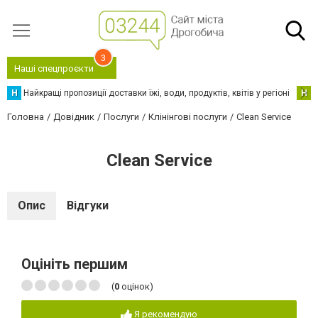
3
Наші спецпроєкти
Н
Найкращі пропозиції доставки їжі, води, продуктів, квітів у регіоні
Н
Н
Головна
Довідник
Послуги
Клінінгові послуги
Clean Service
Clean Service
Опис
Відгуки
Оцініть першим
(
0
оцінок)
Я рекомендую