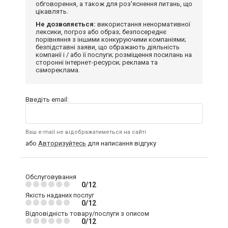
обговорення, а також для роз'яснення питань, що
цікавлять.
Не дозволяється:
використання ненормативної
лексики, погроз або образ; безпосереднє
порівняння з іншими конкуруючими компаніями;
безпідставні заяви, що ображають діяльність
компанії і / або її послуги; розміщення посилань на
сторонні інтернет-ресурси; реклама та
самореклама.
Введіть email:
Ваш e-mail не відображатиметься на сайті
або
Авторизуйтесь
для написання відгуку
Обслуговування
0/12
Якість наданих послуг
0/12
Відповідність товару/послуги з описом
0/12