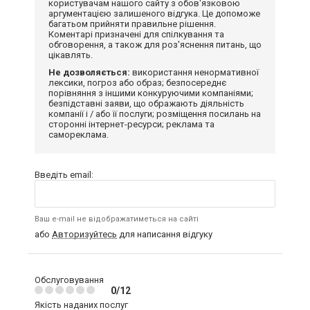
користувачам нашого сайту з обов'язковою
аргументацією залишеного відгука. Це допоможе
багатьом прийняти правильне рішення.
Коментарі призначені для спілкування та
обговорення, а також для роз'яснення питань, що
цікавлять.
Не дозволяється:
використання ненормативної
лексики, погроз або образ; безпосереднє
порівняння з іншими конкуруючими компаніями;
безпідставні заяви, що ображають діяльність
компанії і / або її послуги; розміщення посилань на
сторонні інтернет-ресурси; реклама та
самореклама.
Введіть email:
Ваш e-mail не відображатиметься на сайті
або
Авторизуйтесь
для написання відгуку
Обслуговування
0/12
Якість наданих послуг