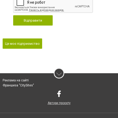
Відправити
Це моє підприємство
Реклама на сайті
Франшиза "CitySites"
Автори проєкту