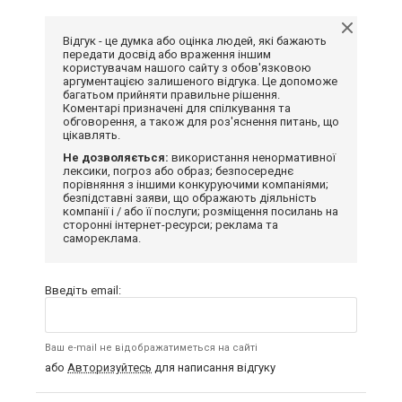
Відгук - це думка або оцінка людей, які бажають
передати досвід або враження іншим
користувачам нашого сайту з обов'язковою
аргументацією залишеного відгука. Це допоможе
багатьом прийняти правильне рішення.
Коментарі призначені для спілкування та
обговорення, а також для роз'яснення питань, що
цікавлять.
Не дозволяється:
використання ненормативної
лексики, погроз або образ; безпосереднє
порівняння з іншими конкуруючими компаніями;
безпідставні заяви, що ображають діяльність
компанії і / або її послуги; розміщення посилань на
сторонні інтернет-ресурси; реклама та
самореклама.
Введіть email:
Ваш e-mail не відображатиметься на сайті
або
Авторизуйтесь
для написання відгуку