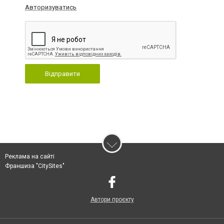
Авторизуватись
Відправити
Реклама на сайті
Франшиза "CitySites"
Автори проєкту