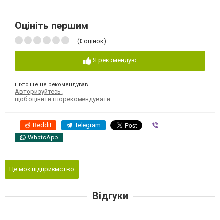
Оцініть першим
(
0
оцінок)
Я рекомендую
Ніхто ще не рекомендував
Авторизуйтесь
,
щоб оцінити і порекомендувати
Reddit
Telegram
Viber
WhatsApp
Це моє підприємство
Відгуки