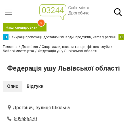
3
Наші спецпроєкти
Н
Найкращі пропозиції доставки їжі, води, продуктів, квітів у регіоні
Н
Н
Головна
Дозвілля
Спортзали, школи танців, фітнес клуби
Бойові мистецтва
Федерація ушу Львівської області
Федерація ушу Львівської області
Опис
Відгуки
Дрогобич, вулиця Шкільна
509686470