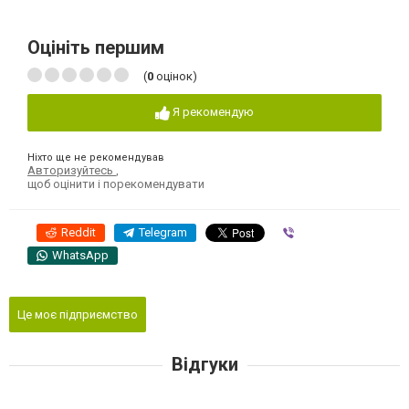
Оцініть першим
(
0
оцінок)
Я рекомендую
Ніхто ще не рекомендував
Авторизуйтесь
,
щоб оцінити і порекомендувати
Reddit
Telegram
Viber
WhatsApp
Це моє підприємство
Відгуки