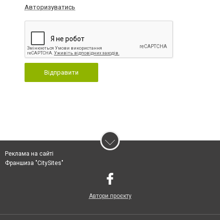
Авторизуватись
Відправити
Реклама на сайті
Франшиза "CitySites"
Автори проєкту