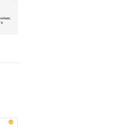
ніями;
та