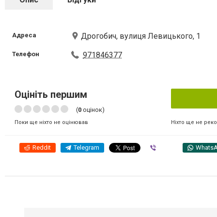
Адреса
Дрогобич, вулиця Левицького, 1
Телефон
971846377
Оцініть першим
(
0
оцінок)
Ніхто ще не рек
Поки ще ніхто не оцінював
Reddit
Telegram
Viber
Whats