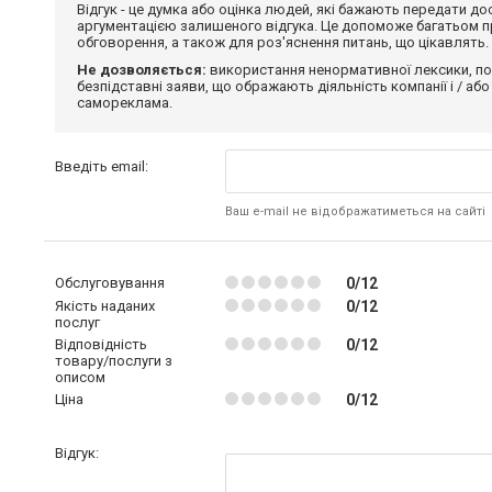
Відгук - це думка або оцінка людей, які бажають передати 
аргументацією залишеного відгука. Це допоможе багатьом пр
обговорення, а також для роз'яснення питань, що цікавлять.
Не дозволяється:
використання ненормативної лексики, по
безпідставні заяви, що ображають діяльність компанії і / або
самореклама.
Введіть email:
Ваш e-mail не відображатиметься на сайті
Обслуговування
0/12
Якість наданих
0/12
послуг
Відповідність
0/12
товару/послуги з
описом
Ціна
0/12
Відгук: