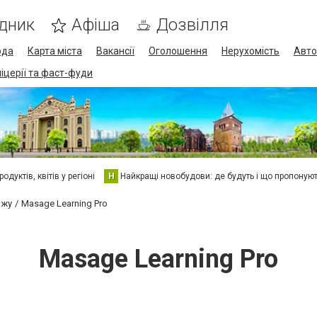
дник
Афіша
Дозвілля
ода
Карта міста
Вакансії
Оголошення
Нерухомість
Авто
піцерії та фаст-фуди
дуктів, квітів у регіоні
Н
Найкращі новобудови: де будуть і що пропоную
ажу
Masage Learning Pro
Masage Learning Pro