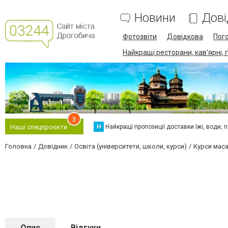
Новини
Дові
Фотозвіти
Довідкова
Пог
Найкращі ресторани, кав'ярні, 
3
Н
Найкращі пропозиції доставки їжі, води, про
Наші спецпроєкти
Головна
Довідник
Освіта (університети, школи, курси)
Курси мас
Опис
Відгуки