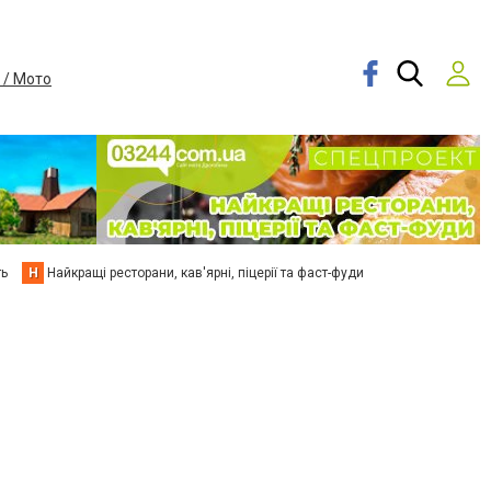
 / Мото
ть
Н
Найкращі ресторани, кав'ярні, піцерії та фаст-фуди