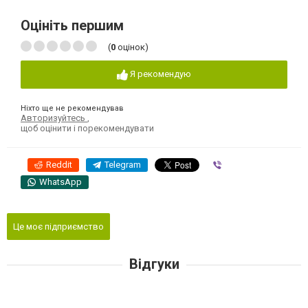
Оцініть першим
(
0
оцінок)
Я рекомендую
Ніхто ще не рекомендував
Авторизуйтесь
,
щоб оцінити і порекомендувати
Reddit
Telegram
Viber
WhatsApp
Це моє підприємство
Відгуки