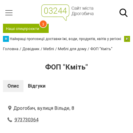
3
Наші спецпроєкти
Н
Найкращі пропозиції доставки їжі, води, продуктів, квітів у регіоні
Н
Н
Головна
Довідник
Меблі
Меблі для дому
ФОП "Кміть"
ФОП "Кміть"
Опис
Відгуки
Дрогобич, вулиця Вільде, 8
973730364