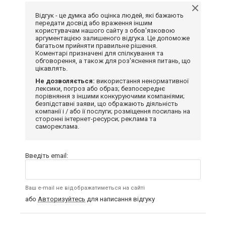
Відгук - це думка або оцінка людей, які бажають
передати досвід або враження іншим
користувачам нашого сайту з обов'язковою
аргументацією залишеного відгука. Це допоможе
багатьом прийняти правильне рішення.
Коментарі призначені для спілкування та
обговорення, а також для роз'яснення питань, що
цікавлять.
Не дозволяється:
використання ненормативної
лексики, погроз або образ; безпосереднє
порівняння з іншими конкуруючими компаніями;
безпідставні заяви, що ображають діяльність
компанії і / або її послуги; розміщення посилань на
сторонні інтернет-ресурси; реклама та
самореклама.
Введіть email:
Ваш e-mail не відображатиметься на сайті
або
Авторизуйтесь
для написання відгуку