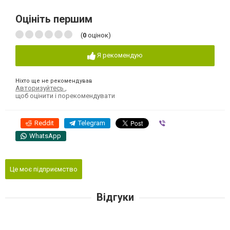
Оцініть першим
(
0
оцінок)
Я рекомендую
Ніхто ще не рекомендував
Авторизуйтесь
,
щоб оцінити і порекомендувати
Reddit
Telegram
Viber
WhatsApp
Це моє підприємство
Відгуки