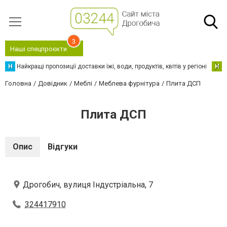
3
Наші спецпроєкти
Н
Найкращі пропозиції доставки їжі, води, продуктів, квітів у регіоні
Н
Н
Головна
Довідник
Меблі
Меблева фурнітура
Плита ДСП
Плита ДСП
Опис
Відгуки
Дрогобич, вулиця Індустріальна, 7
324417910