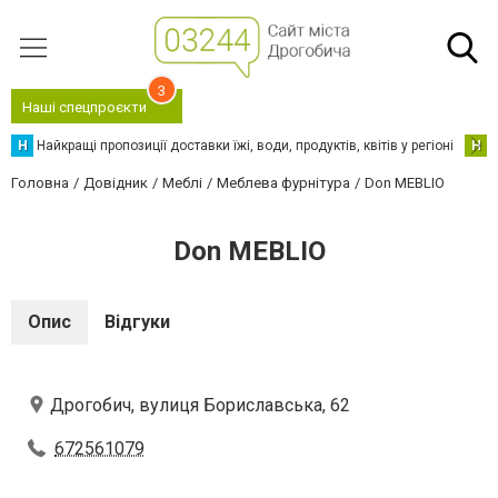
3
Наші спецпроєкти
Н
Найкращі пропозиції доставки їжі, води, продуктів, квітів у регіоні
Н
Н
Головна
Довідник
Меблі
Меблева фурнітура
Don MEBLIO
Don MEBLIO
Опис
Відгуки
Дрогобич, вулиця Бориславська, 62
672561079