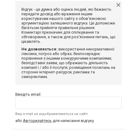
Відгук - це думка або оцінка людей, які бажають
передати досвід або враження іншим
користувачам нашого сайту з обов'язковою
аргументацією залишеного відгука. Це допоможе
багатьом прийняти правильне рішення.
Коментарі призначені для спілкування та
обговорення, а також для роз'яснення питань, що
цікавлять.
Не дозволяється:
використання ненормативної
лексики, погроз або образ; безпосереднє
порівняння з іншими конкуруючими компаніями;
безпідставні заяви, що ображають діяльність
компанії і / або її послуги; розміщення посилань на
сторонні інтернет-ресурси; реклама та
самореклама.
Введіть email:
Ваш e-mail не відображатиметься на сайті
або
Авторизуйтесь
для написання відгуку