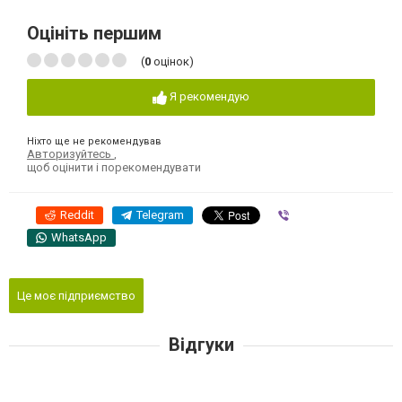
Оцініть першим
(
0
оцінок)
Я рекомендую
Ніхто ще не рекомендував
Авторизуйтесь
,
щоб оцінити і порекомендувати
Reddit
Telegram
Viber
WhatsApp
Це моє підприємство
Відгуки