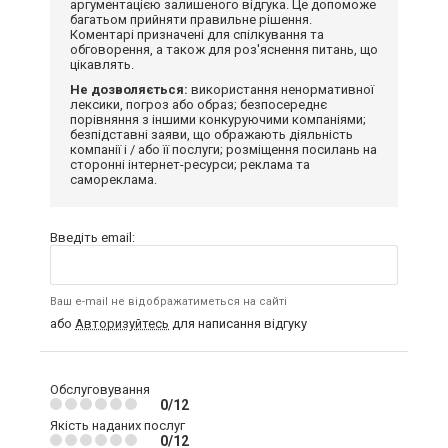
аргументацією залишеного відгука. Це допоможе
багатьом прийняти правильне рішення.
Коментарі призначені для спілкування та
обговорення, а також для роз'яснення питань, що
цікавлять.
Не дозволяється:
використання ненормативної
лексики, погроз або образ; безпосереднє
порівняння з іншими конкуруючими компаніями;
безпідставні заяви, що ображають діяльність
компанії і / або її послуги; розміщення посилань на
сторонні інтернет-ресурси; реклама та
самореклама.
Введіть email:
Ваш e-mail не відображатиметься на сайті
або
Авторизуйтесь
для написання відгуку
Обслуговування
0/12
Якість наданих послуг
0/12