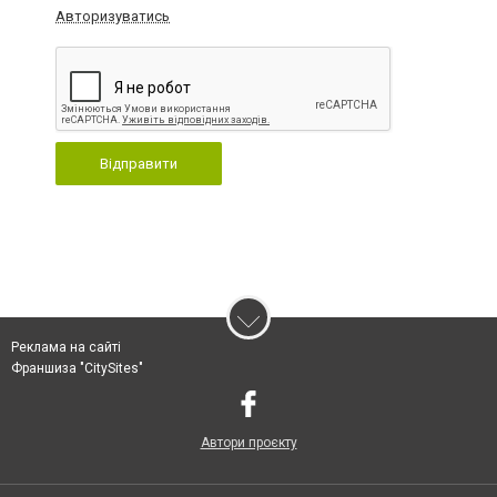
Авторизуватись
Відправити
Реклама на сайті
Франшиза "CitySites"
Автори проєкту