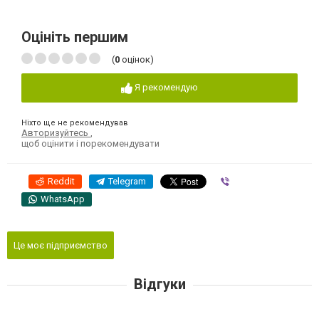
Оцініть першим
(
0
оцінок)
Я рекомендую
Ніхто ще не рекомендував
Авторизуйтесь
,
щоб оцінити і порекомендувати
Reddit
Telegram
Viber
WhatsApp
Це моє підприємство
Відгуки