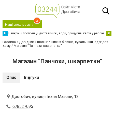
3
Наші спецпроєкти
Н
Найкращі пропозиції доставки їжі, води, продуктів, квітів у регіоні
Н
Н
Головна
Довідник
Шопінг
Нижня білизна, купальники, одяг для
дому
Магазин "Панчохи, шкарпетки"
Магазин "Панчохи, шкарпетки"
Опис
Відгуки
Дрогобич, вулиця Івана Мазепи, 12
678527095