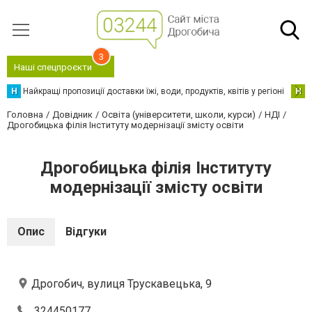
3
Наші спецпроєкти
Н
Найкращі пропозиції доставки їжі, води, продуктів, квітів у регіоні
Н
Н
Головна
Довідник
Освіта (університети, школи, курси)
НДІ
Дрогобицька філія Інституту модернізації змісту освіти
Дрогобицька філія Інституту
модернізації змісту освіти
Опис
Відгуки
Дрогобич, вулиця Трускавецька, 9
324450177