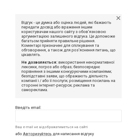
Відгук - це думка або оцінка людей, які бажають
передати досвід або враження іншим
користувачам нашого сайту з обов'язковою
аргументацією залишеного відгука. Це допоможе
багатьом прийняти правильне рішення.
Коментарі призначені для спілкування та
обговорення, а також для роз'яснення питань, що
цікавлять.
Не дозволяється:
використання ненормативної
лексики, погроз або образ; безпосереднє
порівняння з іншими конкуруючими компаніями;
безпідставні заяви, що ображають діяльність
компанії і / або її послуги; розміщення посилань на
сторонні інтернет-ресурси; реклама та
самореклама.
Введіть email:
Ваш e-mail не відображатиметься на сайті
або
Авторизуйтесь
для написання відгуку