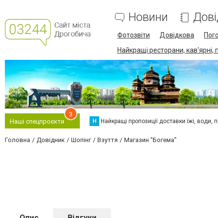
Новини
Дові
Фотозвіти
Довідкова
Пог
Найкращі ресторани, кав'ярні, 
3
Н
Найкращі пропозиції доставки їжі, води, про
Наші спецпроєкти
Головна
Довідник
Шопінг
Взуття
Магазин "Богема"
Опис
Відгуки