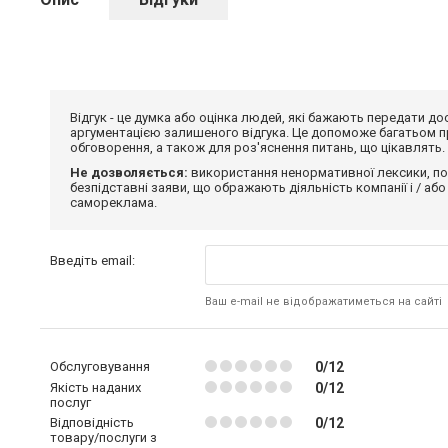
Відгук - це думка або оцінка людей, які бажають передати 
аргументацією залишеного відгука. Це допоможе багатьом пр
обговорення, а також для роз'яснення питань, що цікавлять.
Не дозволяється:
використання ненормативної лексики, по
безпідставні заяви, що ображають діяльність компанії і / або
самореклама.
Введіть email:
Ваш e-mail не відображатиметься на сайті
Обслуговування
0/12
Якість наданих
0/12
послуг
Відповідність
0/12
товару/послуги з