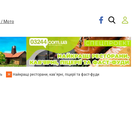
 / Мото
ть
Н
Найкращі ресторани, кав'ярні, піцерії та фаст-фуди