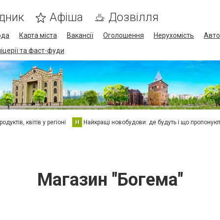
дник
Афіша
Дозвілля
ода
Карта міста
Вакансії
Оголошення
Нерухомість
Авто
піцерії та фаст-фуди
дуктів, квітів у регіоні
Н
Найкращі новобудови: де будуть і що пропоную
Магазин "Богема"